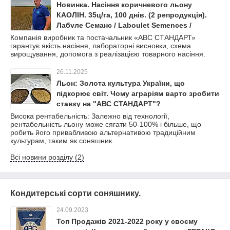
Новинка. Насіння коричневого льону
КАОЛІН. 35ц/га, 100 днів. (2 репродукція).
Лабуле Семанс / Laboulet Semences /
Франція
Компанія виробник та постачальник «АВС СТАНДАРТ»
гарантує якість насіння, лабораторні висновки, схема
вирощування, допомога з реалізацією товарного насіння.
26.11.2025
Льон: Золота культура України, що
підкорює світ. Чому аграріям варто зробити
ставку на "АВС СТАНДАРТ"?
Висока рентабельність: Залежно від технології,
рентабельність льону може сягати 50-100% і більше, що
робить його привабливою альтернативою традиційним
культурам, таким як соняшник.
Всі новини розділу (2)
Кондитерські сорти соняшнику.
24.09.2023
Топ Продажів 2021-2022 року у своєму