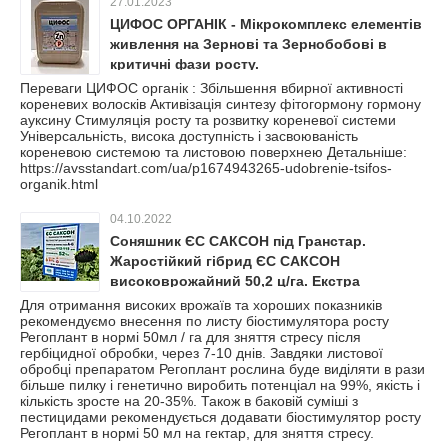
27.01.2023
ЦИФОС ОРГАНІК - Мікрокомплекс елементів
живлення на Зернові та Зернобобові в
критичні фази росту.
Переваги ЦИФОС органік : Збільшення вбирної активності
кореневих волосків Активізація синтезу фітогормону гормону
ауксину Стимуляція росту та розвитку кореневої системи
Універсальність, висока доступність і засвоюваність
кореневою системою та листовою поверхнею Детальніше:
https://avsstandart.com/ua/p1674943265-udobrenie-tsifos-
organik.html
04.10.2022
Соняшник ЄС САКСОН під Гранстар.
Жаростійкий гібрид ЄС САКСОН
високоврожайний 50,2 ц/га. Екстра
Для отримання високих врожаїв та хороших показників
рекомендуємо внесення по листу біостимулятора росту
Регоплант в нормі 50мл / га для зняття стресу після
гербіцидної обробки, через 7-10 днів. Завдяки листової
обробці препаратом Регоплант рослина буде виділяти в рази
більше пилку і генетично виробить потенціал на 99%, якість і
кількість зросте на 20-35%. Також в баковій суміші з
пестицидами рекомендується додавати біостимулятор росту
Регоплант в нормі 50 мл на гектар, для зняття стресу.