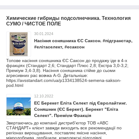
Химические гибриды подсолнечника. Технология
СУМО / ЧИСТОЕ ПОЛЕ
30.01.2024
Насіння соняшника ЄС Саксон. #підгранстар,
#елітаселект, #есаксон
Топове насіння соняшника ЄС Саксон до продажу іде в 4-х
фракціях (Стандарт 2,6; Стандарт Плюс 2,8; Екстра 3,0-3,2;
Преміум 3,4-3,8). Насіння соняшника стійке до сьоми
агресивних рас вовчка A-G. Детальніше:
https://avsstandart.com/ua/p1334138524-semena-sakson-
pod.html
12.10.2022
ЕС Берекет Еліта Селект під Євролайтинг.
Соняшник (ЄС Беркет). Берекет "Еліта
Селект". Преміум Фракція
Звертаючись до компанії дистриб'ютор ТОВ «АВС
СТАНДАРТ» клієнт завжди виходить все рекомендації по
регіонах вирощування, поставляє якісне насіння,
мікродобрива, гербіциди, комплексні підгодівлі.