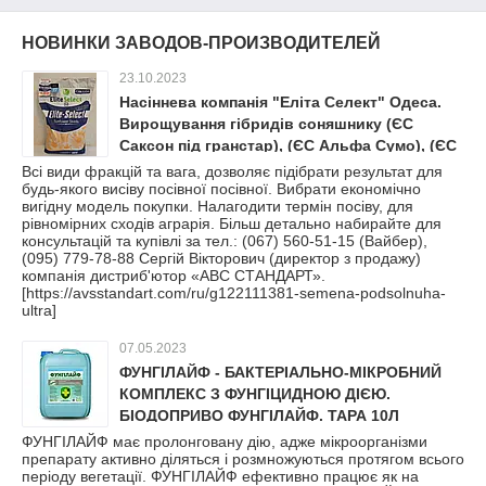
НОВИНКИ ЗАВОДОВ-ПРОИЗВОДИТЕЛЕЙ
23.10.2023
Насіннева компанія "Еліта Селект" Одеса.
Вирощування гібридів соняшнику (ЄС
Саксон під гранстар), (ЄС Альфа Сумо), (ЄС
Берекет під Євролайтинг)
Всі види фракцій та вага, дозволяє підібрати результат для
будь-якого висіву посівної посівної. Вибрати економічно
вигідну модель покупки. Налагодити термін посіву, для
рівномірних сходів аграрія. Більш детально набирайте для
консультацій та купівлі за тел.: (067) 560-51-15 (Вайбер),
(095) 779-78-88 Сергій Вікторович (директор з продажу)
компанія дистриб'ютор «АВС СТАНДАРТ».
[https://avsstandart.com/ru/g122111381-semena-podsolnuha-
ultra]
07.05.2023
ФУНГІЛАЙФ - БАКТЕРІАЛЬНО-МІКРОБНИЙ
КОМПЛЕКС З ФУНГІЦИДНОЮ ДІЄЮ.
БІОДОПРИВО ФУНГІЛАЙФ. ТАРА 10Л
ФУНГІЛАЙФ має пролонговану дію, адже мікроорганізми
препарату активно діляться і розмножуються протягом всього
періоду вегетації. ФУНГІЛАЙФ ефективно працює як на