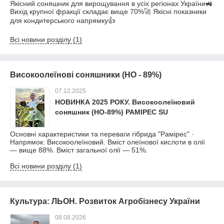
Якісний соняшник для вирощування в усіх регіонах України🚜
Вихід крупної фракції складає вище 70%🚀 Якісні показники
для кондитерського напрямку👍
Всі новини розділу (1)
Високоолеїнові соняшники (HO - 89%)
07.12.2025
НОВИНКА 2025 РОКУ. Високоолеїновий
соняшник (HO-89%) РАМІРЕС SU
Основні характеристики та переваги гібрида "Рамірес" ·
Напрямок: Високоолеїновий. Вміст олеїнової кислоти в олії
— вище 88%. Вміст загальної олії — 51%.
Всі новини розділу (1)
Культура: ЛЬОН. Розвиток Агробізнесу України
08.08.2026