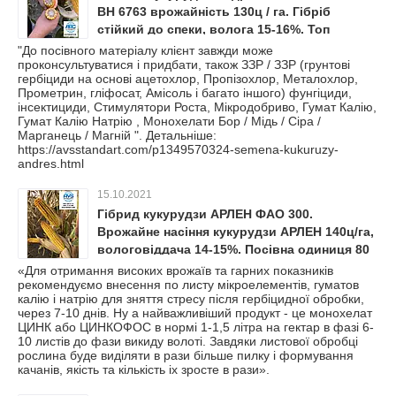
ВН 6763 врожайність 130ц / га. Гібріб
стійкий до спеки, волога 15-16%. Топ
продажів минулого року.
"До посівного матеріалу клієнт завжди може
проконсультуватися і придбати, також ЗЗР / ЗЗР (грунтові
гербіциди на основі ацетохлор, Пропізохлор, Металохлор,
Прометрин, гліфосат, Амісоль і багато іншого) фунгіциди,
інсектициди, Стимулятори Роста, Мікродобриво, Гумат Калію,
Гумат Калію Натрію , Монохелати Бор / Мідь / Сіра /
Марганець / Магній ". Детальніше:
https://avsstandart.com/p1349570324-semena-kukuruzy-
andres.html
15.10.2021
Гібрид кукурудзи АРЛЕН ФАО 300.
Врожайне насіння кукурудзи АРЛЕН 140ц/га,
вологовіддача 14-15%. Посівна одиниця 80
тис. насінін.
«Для отримання високих врожаїв та гарних показників
рекомендуємо внесення по листу мікроелементів, гуматов
калію і натрію для зняття стресу після гербіцидної обробки,
через 7-10 днів. Ну а найважливіший продукт - це монохелат
ЦИНК або ЦИНКОФОС в нормі 1-1,5 літра на гектар в фазі 6-
10 листів до фази викиду волоті. Завдяки листової обробці
рослина буде виділяти в рази більше пилку і формування
качанів, якість та кількість іх зросте в рази».