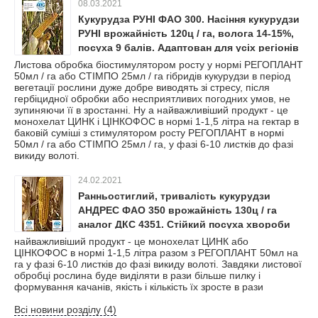
08.03.2021
Кукурудза РУНІ ФАО 300. Насіння кукурудзи
РУНІ врожайність 120ц / га, волога 14-15%,
посуха 9 балів. Адаптован для усіх регіонів
України.
Листова обробка біостимулятором росту у нормі РЕГОПЛАНТ
50мл / га або СТІМПО 25мл / га гібридів кукурудзи в період
вегетації рослини дуже добре виводять зі стресу, після
гербіцидної обробки або несприятливих погодних умов, не
зупиняючи її в зростанні. Ну а найважливіший продукт - це
монохелат ЦИНК і ЦІНКОФОС в нормі 1-1,5 літра на гектар в
баковій суміші з стимулятором росту РЕГОПЛАНТ в нормі
50мл / га або СТІМПО 25мл / га, у фазі 6-10 листків до фазі
викиду волоті.
24.02.2021
Ранньостиглий, тривалість кукурудзи
АНДРЕС ФАО 350 врожайність 130ц / га
аналог ДКС 4351. Стійкий посуха хвороби
шкідники 9 балів. В наявності моємо всі
найважливіший продукт - це монохелат ЦИНК або
ЦІНКОФОС в нормі 1-1,5 літра разом з РЕГОПЛАНТ 50мл на
фракції, у фірмових мішках.
га у фазі 6-10 листків до фазі викиду волоті. Завдяки листової
обробці рослина буде виділяти в рази більше пилку і
формування качанів, якість і кількість їх зросте в рази
Всі новини розділу (4)