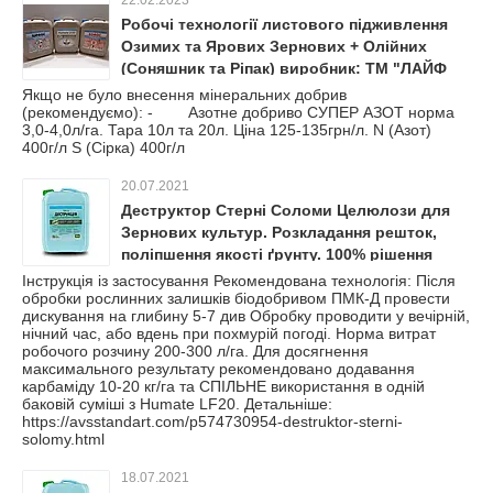
22.02.2023
Робочі технології листового підживлення
Озимих та Ярових Зернових + Олійних
(Соняшник та Ріпак) виробник: ТМ "ЛАЙФ
БІОХЕМ".
Якщо не було внесення мінеральних добрив
(рекомендуємо): - Азотне добриво СУПЕР АЗОТ норма
3,0-4,0л/га. Тара 10л та 20л. Ціна 125-135грн/л. N (Азот)
400г/л S (Сірка) 400г/л
20.07.2021
Деструктор Стерні Соломи Целюлози для
Зернових культур. Розкладання решток,
поліпшення якості ґрунту. 100% рішення
мінералізації на полі.
Інструкція із застосування Рекомендована технологія: Після
обробки рослинних залишків біодобривом ПМК-Д провести
дискування на глибину 5-7 див Обробку проводити у вечірній,
нічний час, або вдень при похмурій погоді. Норма витрат
робочого розчину 200-300 л/га. Для досягнення
максимального результату рекомендовано додавання
карбаміду 10-20 кг/га та СПІЛЬНЕ використання в одній
баковій суміші з Humate LF20. Детальніше:
https://avsstandart.com/p574730954-destruktor-sterni-
solomy.html
18.07.2021