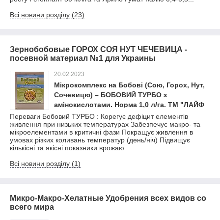
Всі новини розділу (23)
Зернобобовые ГОРОХ СОЯ НУТ ЧЕЧЕВИЦА -
посевной материал №1 для Украины
20.02.2023
Мікрокомплекс на Бобові (Сою, Горох, Нут,
Сочевицю) – БОБОВИЙ ТУРБО з
амінокислотами. Норма 1,0 л/га. ТМ "ЛАЙФ
БІОХЕМ"
Переваги Бобовий ТУРБО : Корегує дефіцит елементів
живлення при низьких температурах Забезпечує макро- та
мікроелементами в критичні фази Покращує живлення в
умовах різких коливань температур (день/ніч) Підвищує
кількісні та якісні показники врожаю
Всі новини розділу (1)
Микро-Макро-Хелатные Удобрения всех видов со
всего мира