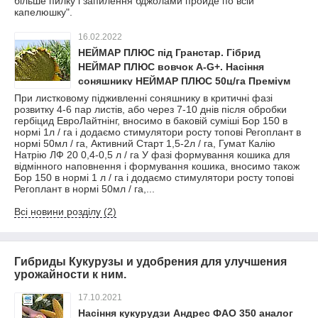
більше пилку і запилення бджолами пройде по всій
капелюшку".
16.02.2022
НЕЙМАР ПЛЮС під Гранстар. Гібрид
НЕЙМАР ПЛЮС вовчок A-G+. Насіння
соняшнику НЕЙМАР ПЛЮС 50ц/га Преміум
фракція
При листковому підживленні соняшнику в критичні фазі
розвитку 4-6 пар листів, або через 7-10 днів після обробки
гербіцид ЕвроЛайтнінг, вносимо в баковій суміші Бор 150 в
нормі 1л / га і додаємо стимулятори росту топові Регоплант в
нормі 50мл / га, Активний Старт 1,5-2л / га, Гумат Калію
Натрію ЛФ 20 0,4-0,5 л / га У фазі формування кошика для
відмінного наповнення і формування кошика, вносимо також
Бор 150 в нормі 1 л / га і додаємо стимулятори росту топові
Регоплант в нормі 50мл / га,...
Всі новини розділу (2)
Гибриды Кукурузы и удобрения для улучшения
урожайности к ним.
17.10.2021
Насіння кукурудзи Андрес ФАО 350 аналог