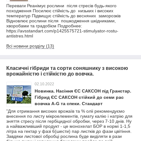
Переваги Реанімує рослини після стресів будь-якого
походження Посилює стійкість до низьких і високих
температур Підвищує стійкість до весняних заморозків
Відновлює рослини після пошкодження шкідниками,
хворобами та градобієм Подробнее:
https://avsstandart.com/p1425575721-stimulyator-rostu-
antistres.html
Всі новини розділу (13)
Класичні гібриди та сорти соняшнику з високою
врожайністю і стійкістю до вовчка.
02.10.2022
Новинка. Насіння ЄС САКСОН під Гранстар.
Гібрид ЄС САКСОН стійкий до семи рас
вовчка A-G та спеки. Стандарт
"Для отримання високих врожаїв та % оліі рекомендуємо
внесення по листу мікроелементів, гумату калію і натрію для
зняття стресу після гербіцидної обробки, через 7-10 днів. Ну
а найважливіший продукт - це монохелат БОР в нормі 1-1,5
літра на гектар у фазі 6(шести) пар листків до фази цвітіння.
Завдяки листової обробці рослина буде виділяти в рази