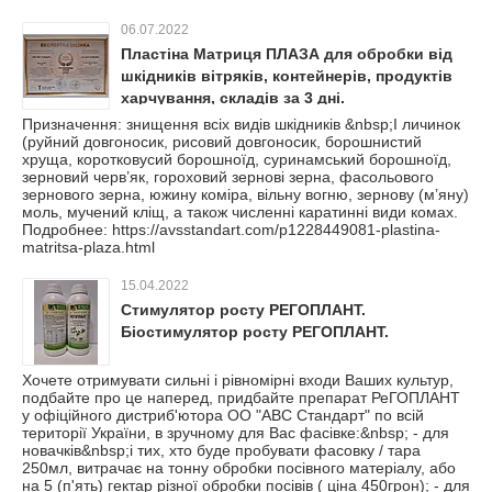
06.07.2022
Пластіна Матриця ПЛАЗА для обробки від
шкідників вітряків, контейнерів, продуктів
харчування, складів за 3 дні.
Призначення: знищення всіх видів шкідників &nbsp;І личинок
(руйний довгоносик, рисовий довгоносик, борошнистий
хруща, коротковусий борошноїд, суринамський борошноїд,
зерновий черв’як, гороховий зернові зерна, фасольового
зернового зерна, южину коміра, вільну вогню, зернову (м’яну)
моль, мучений кліщ, а також численні каратинні види комах.
Подробнее: https://avsstandart.com/p1228449081-plastina-
matritsa-plaza.html
15.04.2022
Стимулятор росту РЕГОПЛАНТ.
Біостимулятор росту РЕГОПЛАНТ.
Хочете отримувати сильні і рівномірні входи Ваших культур,
подбайте про це наперед, придбайте препарат РеГОПЛАНТ
у офіційного дистриб'ютора ОО "АВС Стандарт" по всій
території України, в зручному для Вас фасівке:&nbsp; - для
новачків&nbsp;і тих, хто буде пробувати фасовку / тара
250мл, витрачає на тонну обробки посівного матеріалу, або
на 5 (п'ять) гектар різної обробки посівів ( ціна 450грон); - для