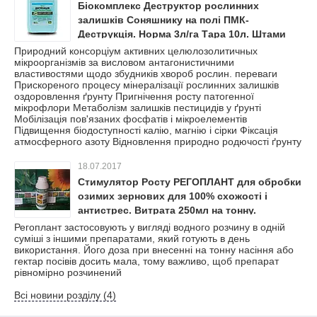
Біокомплекс Деструктор рослинних
залишків Соняшнику на полі ПМК-
Деструкція. Норма 3л/га Тара 10л. Штами
бактерій і грибів для відновлення
Природний консорціум активних целюлозолитичных
мікроорганізмів за висловом антагонистичними
родючості ґрунту.
властивостями щодо збудників хвороб рослин. переваги
Прискореного процесу мінералізації рослинних залишків
оздоровлення ґрунту Пригнічення росту патогенної
мікрофлори Метаболізм залишків пестицидів у ґрунті
Мобілізація пов'язаних фосфатів і мікроелементів
Підвищення біодоступності калію, магнію і сірки Фіксація
атмосферного азоту Відновлення природно родючості ґрунту
18.07.2017
Стимулятор Росту РЕГОПЛАНТ для обробки
озимих зернових для 100% схожості і
антистрес. Витрата 250мл на тонну.
Регоплант застосовують у вигляді водного розчину в одній
суміші з іншими препаратами, який готують в день
використання. Його доза при внесенні на тонну насіння або
гектар посівів досить мала, тому важливо, щоб препарат
рівномірно розчинений
Всі новини розділу (4)