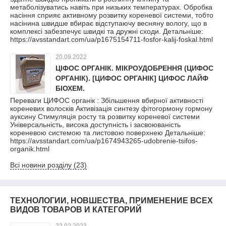
метаболізуватись навіть при низьких температурах. Обробка
насіння сприяє активному розвитку кореневої системи, тобто
насінина швидше вбирає відступаючу весняну вологу, що в
комплексі забезпечує швидкі та дружні сходи. Детальніше:
https://avsstandart.com/ua/p1675154711-fosfor-kalij-foskal.html
20.09.2022
ЦІФОС ОРГАНІК. МІКРОУДОБРЕННЯ (ЦИФОС
ОРГАНІК). [ЦИФОС ОРГАНІК] ЦИФОС ЛАЙФ
БІОХЕМ.
Переваги ЦИФОС органік : Збільшення вбирної активності
кореневих волосків Активізація синтезу фітогормону гормону
ауксину Стимуляція росту та розвитку кореневої системи
Універсальність, висока доступність і засвоюваність
кореневою системою та листовою поверхнею Детальніше:
https://avsstandart.com/ua/p1674943265-udobrenie-tsifos-
organik.html
Всі новини розділу (23)
ТЕХНОЛОГИИ, НОВШЕСТВА, ПРИМЕНЕНИЕ ВСЕХ
ВИДОВ ТОВАРОВ И КАТЕГОРИЙ