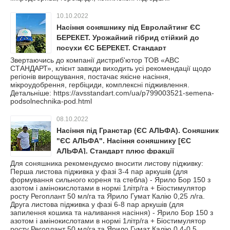
10.10.2022
Насіння соняшнику під Евролайтинг ЄС
БЕРЕКЕТ. Урожайний гібрид стійкий до
посухи ЄС БЕРЕКЕТ. Стандарт
Звертаючись до компанії дистриб'ютор ТОВ «АВС
СТАНДАРТ», клієнт завжди виходить усі рекомендації щодо
регіонів вирощування, постачає якісне насіння,
мікроудобрення, гербіциди, комплексні підживлення.
Детальніше: https://avsstandart.com/ua/p799003521-semena-
podsolnechnika-pod.html
08.10.2022
Насіння під Гранстар (ЄС АЛЬФА). Соняшник
"ЄС АЛЬФА". Насіння соняшнику [ЄС
АЛЬФА]. Стандарт плюс фракції
Для соняшника рекомендуємо вносити листову підживку:
Перша листова підживка у фазі 3-4 пар аркушів (для
формування сильного кореня та стебла) - Ярило Бор 150 з
азотом і амінокислотами в нормі 1літр/га + Біостимулятор
росту Регоплант 50 мл/га та Ярило Гумат Калію 0,25 л/га.
Друга листова підживка у фазі 6-8 пар аркушів (для
запилення кошика та наливання насіння) - Ярило Бор 150 з
азотом і амінокислотами в нормі 1літр/га + Біостимулятор
росту Регоплант 50 мл/га та Ярило Гумат Калію 0,4-0,5...