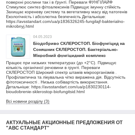
поверхні рослини так і в ґрунті. Переваги ФУНГІЛАЙФ
Стимулює синтез фітоалексинів Підвищує імунну стійкість
Захищає кореневу систему та вегетативну масу від патогенів
Екологічність і абсолютна безпечність Детальніше:
https://avsstandart.com/ua/p1836326245-fungilajf-bakterialno-
mikrobnyj.html
04.05.2023
Біодобриво СКЛЕРОСТОП. Біофунгіцид на
Соняшник СКЛЕРОСТОП. Бактеріально-
Мікробний фунгіцидний комплекс
Працює при низьких температурах (до +2°С). Підвищує
кількість органічної речовини в грунті. Переваги
СКЛЕРОСТОП Широкий спектр штамів мікроорганізмів .
Профілактична та лікувальна чітко виражена дія. Відсутність
фітотоксичності . Низька собівартість використання.
Детальніше: https://avsstandart.com/ua/p1830230114-
bioudobrenie-sklerostop-biofungitsid.html
Всі новини розділу (3)
АКТУАЛЬНЫЕ АКЦИОННЫЕ ПРЕДЛОЖЕНИЯ ОТ
"АВС СТАНДАРТ"