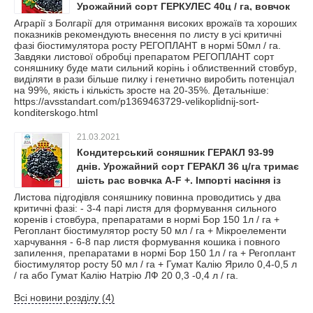
Урожайний сорт ГЕРКУЛЕС 40ц / га, вовчок
A-G, 104 дні. Імпортне насіння із Євпропи.
Аграрії з Болгарії для отримання високих врожаїв та хороших
показників рекомендують внесення по листу в усі критичні
фазі біостимулятора росту РЕГОПЛАНТ в нормі 50мл / га.
Завдяки листової обробці препаратом РЕГОПЛАНТ сорт
соняшнику буде мати сильний корінь і облиственний стовбур,
виділяти в рази більше пилку і генетично виробить потенціал
на 99%, якість і кількість зросте на 20-35%. Детальніше:
https://avsstandart.com/p1369463729-velikoplidnij-sort-
konditerskogo.html
21.03.2021
Кондитерський соняшник ГЕРАКЛ 93-99
днів. Урожайний сорт ГЕРАКЛ 36 ц/га тримає
шість рас вовчка A-F +. Імпорті насіння із
Європи. Фасування по 10кг.
Листова підгодівля соняшнику повинна проводитись у два
критичні фазі: - 3-4 парі листя для формування сильного
коренів і стовбура, препаратами в нормі Бор 150 1л / га +
Регоплант біостимулятор росту 50 мл / га + Мікроелементи
харчування - 6-8 пар листя формування кошика і повного
запилення, препаратами в нормі Бор 150 1л / га + Регоплант
біостимулятор росту 50 мл / га + Гумат Калію Ярило 0,4-0,5 л
/ га або Гумат Калію Натрію ЛФ 20 0,3 -0,4 л / га.
Всі новини розділу (4)