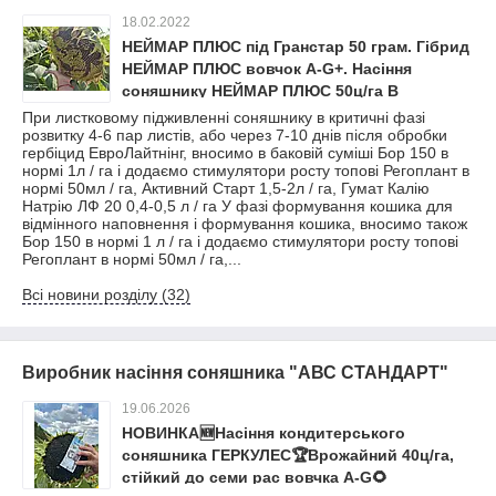
18.02.2022
НЕЙМАР ПЛЮС під Гранстар 50 грам. Гібрид
НЕЙМАР ПЛЮС вовчок A-G+. Насіння
соняшнику НЕЙМАР ПЛЮС 50ц/га В
наявності фракції стандарт, люкс та
При листковому підживленні соняшнику в критичні фазі
розвитку 4-6 пар листів, або через 7-10 днів після обробки
преміум.
гербіцид ЕвроЛайтнінг, вносимо в баковій суміші Бор 150 в
нормі 1л / га і додаємо стимулятори росту топові Регоплант в
нормі 50мл / га, Активний Старт 1,5-2л / га, Гумат Калію
Натрію ЛФ 20 0,4-0,5 л / га У фазі формування кошика для
відмінного наповнення і формування кошика, вносимо також
Бор 150 в нормі 1 л / га і додаємо стимулятори росту топові
Регоплант в нормі 50мл / га,...
Всі новини розділу (32)
Виробник насіння соняшника "АВС СТАНДАРТ"
19.06.2026
НОВИНКА🆕Насіння кондитерського
соняшника ГЕРКУЛЕС🏆Врожайний 40ц/га,
стійкий до семи рас вовчка A-G🌻