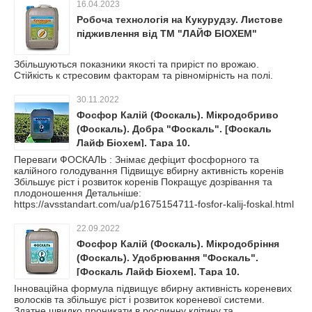
16.04.2023
Робоча технологія на Кукурудзу. Листове
підживлення від ТМ "ЛАЙФ БІОХЕМ"
Збільшуються показники якості та приріст по врожаю.
Стійкість к стресовим факторам та рівномірність на полі.
30.11.2022
Фосфор Калій (Фоскаль). Мікродобриво
(Фоскаль). Добра "Фоскаль". [Фоскаль
Лайф Біохем]. Тара 10.
Переваги ФОСКАЛЬ : Знімає дефіцит фосфорного та
калійного голодування Підвищує вбирну активність коренів
Збільшує ріст і розвиток коренів Покращує дозрівання та
плодоношення Детальніше:
https://avsstandart.com/ua/p1675154711-fosfor-kalij-foskal.html
22.09.2022
Фосфор Калій (Фоскаль). Мікродобріння
(Фоскаль). Удобрювання "Фоскаль".
[Фоскаль Лайф Біохем]. Тара 10.
Інноваційна формула підвищує вбирну активність кореневих
волосків та збільшує ріст і розвиток кореневої системи.
Здатне швидко проникати в рослинну клітину та