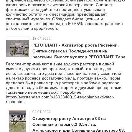
вторичной корневой системы. Усиливает фотосинтетическую
активность и развитие листовой поверхности. Снижает
фитотоксическое действие пестицидов, уменьшает
количество остаточных пестицидов, предотвращает
спонтанный мутагенез. Обладает биозащитным и
антипаразитным эффектом, на 50-65% защищает растения
от болезней и вредителей.
13.04.2022
РЕГОПЛАНТ - Активатор роста Растений.
Снятие стресса / Последействия на
растении. Биостимулятор РЕГОПЛАНТ. Тара
по 250мл, 1л, 5л.
Регоплант применяют в виде водного раствора в одной
смеси с другими препаратами, который готовят в день
использования. Его доза при внесении на тонну семян или
на гектар посевов достаточно мала, поэтому важно, чтобы
препарат был равномерно растворен в рабочем растворе.
Для этого воду с биостимулятором и другими препаратами
тщательно перемешивают. Подробнее:
https://avsstandart.com/p1602348015-regoplant-aktivator-
rosta.html
03.01.2022
Стимулятор росту Антистрес 03 на
Соняшник в нормі 0,2-0,5л / га.
Амінокислоти для Соняшника Антистрес 03.