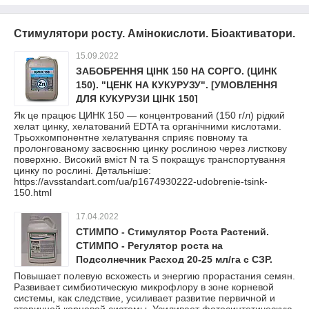
Стимулятори росту. Амінокислоти. Біоактиватори.
15.09.2022
ЗАБОБРЕННЯ ЦІНК 150 НА СОРГО. (ЦИНК
150). "ЦЕНК НА КУКУРУЗУ". [УМОВЛЕННЯ
ДЛЯ КУКУРУЗИ ЦІНК 150]
Як це працює ЦИНК 150 — концентрований (150 г/л) рідкий
хелат цинку, хелатований EDTA та органічними кислотами.
Трьохкомпонентне хелатування сприяє повному та
пролонгованому засвоєнню цинку рослиною через листкову
поверхню. Високий вміст N та S покращує транспортування
цинку по рослині. Детальніше:
https://avsstandart.com/ua/p1674930222-udobrenie-tsink-
150.html
17.04.2022
СТИМПО - Стимулятор Роста Растений.
СТИМПО - Регулятор роста на
Подсолнечник Расход 20-25 мл/га с СЗР.
Повышает полевую всхожесть и энергию прорастания семян.
Развивает симбиотическую микрофлору в зоне корневой
системы, как следствие, усиливает развитие первичной и