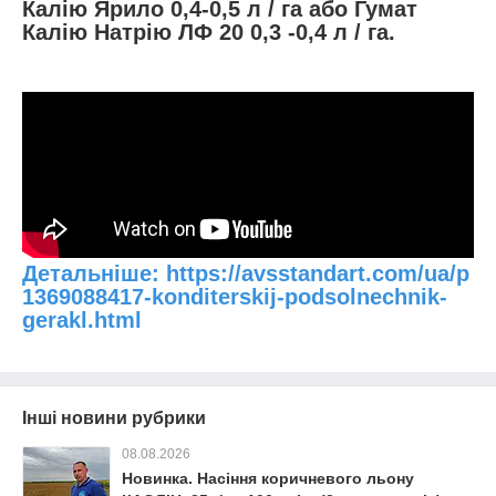
Калію Ярило 0,4-0,5 л / га або Гумат
Калію Натрію ЛФ 20 0,3 -0,4 л / га.
Детальніше: https://avsstandart.com/ua/p
1369088417-konditerskij-podsolnechnik-
gerakl.html
Інші новини рубрики
08.08.2026
Новинка. Насіння коричневого льону