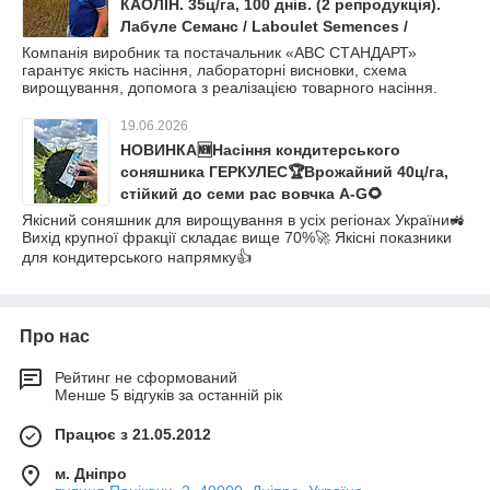
КАОЛІН. 35ц/га, 100 днів. (2 репродукція).
Лабуле Семанс / Laboulet Semences /
Франція
Компанія виробник та постачальник «АВС СТАНДАРТ»
гарантує якість насіння, лабораторні висновки, схема
вирощування, допомога з реалізацією товарного насіння.
19.06.2026
НОВИНКА🆕Насіння кондитерського
соняшника ГЕРКУЛЕС🏆Врожайний 40ц/га,
стійкий до семи рас вовчка A-G🌻
Якісний соняшник для вирощування в усіх регіонах України🚜
Вихід крупної фракції складає вище 70%🚀 Якісні показники
для кондитерського напрямку👍
Про нас
Рейтинг не сформований
Менше 5 відгуків за останній рік
Працює з 21.05.2012
м. Дніпро