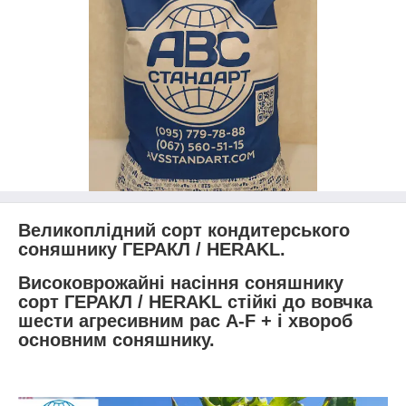
Великоплідний сорт кондитерського
соняшнику ГЕРАКЛ / HERAKL.
Високоврожайні насіння соняшнику
сорт ГЕРАКЛ / HERAKL стійкі до вовчка
шести агресивним рас A-F + і хвороб
основним соняшнику.