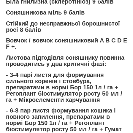
Біла гнилизна (склеротініоз) 9 балів
Соняшникова міль 9 балів
Стійкий до несправжньої борошнистої
росі 8 балів
Вовчок / вовчок соняшниковий A B C D E
F +.
Листова підгодівля соняшнику повинна
проводитись у два критичні фазі:
- 3-4 парі листя для формування
сильного коренів і стовбура,
препаратами в нормі Бор 150 1л / га +
Регоплант біостимулятор росту 50 мл /
га + Мікроелементи харчування
- 6-8 пар листя формування кошика і
повного запилення, препаратами в
нормі Бор 150 1л / га + Регоплант
біостимулятор росту 50 мл / га + Гумат