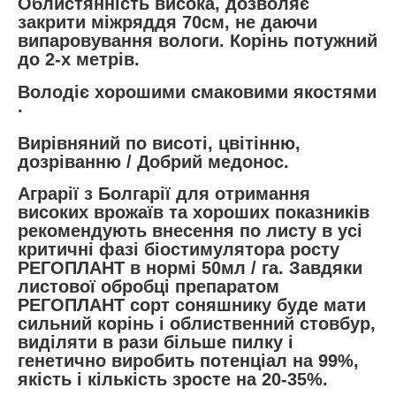
Облистянність висока, дозволяє
закрити міжряддя 70см, не даючи
випаровування вологи. Корінь потужний
до 2-х метрів.
Володіє хорошими смаковими якостями
·
Вирівняний по висоті, цвітінню,
дозріванню / Добрий медонос.
Аграрії з Болгарії для отримання
високих врожаїв та хороших показників
рекомендують внесення по листу в усі
критичні фазі біостимулятора росту
РЕГОПЛАНТ в нормі 50мл / га. Завдяки
листової обробці препаратом
РЕГОПЛАНТ сорт соняшнику буде мати
сильний корінь і облиственний стовбур,
виділяти в рази більше пилку і
генетично виробить потенціал на 99%,
якість і кількість зросте на 20-35%.