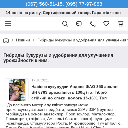
(067) 560-51-15, (095) 77-97-888
14 років на ринку. Сертифікований товар. Гарантія якості –
Новини
Гибриды Кукурузы и удобрения для улучшения 
Гибриды Кукурузы и удобрения для улучшения
урожайности к ним.
17.10.2021
Насіння кукурудзи Андрес ФАО 350 аналог
ВН 6763 врожайність 130ц / га. Гібріб
стійкий до спеки, волога 15-16%. Топ
продажів минулого року.
"До посівного матеріалу клієнт завжди може
проконсультуватися і придбати, також ЗЗР / ЗЗР (грунтові
гербіциди на основі ацетохлор, Пропізохлор, Металохлор,
Прометрин, гліфосат, Амісоль і багато іншого) фунгіциди,
інсектициди, Стимулятори Роста, Мікродобриво, Гумат Калію,
Гумат Калію Натрію , Монохелати Бор / Мідь / Сіра /