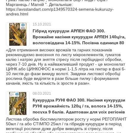
Марганець / Магній ". Детальніше:
https://avsstandart.com/p1349570324-semena-kukuruzy-
andres.html
15.10.2021
Гібрид кукурудзи АРЛЕН ФАО 300.
Врожайне насіння кукурудзи АРЛЕН 140ц/га,
вологовіддача 14-15%. Посівна одиниця 80
тис. насінін.
«Для отримання високих врожаїв та гарних показників
рекомендуємо внесення по листу мікроелементів, гуматов
калію і натрію для зняття стресу після гербіцидної обробки,
через 7-10 днів. Ну а найважливіший продукт - це монохелат
ЦИНК або ЦИНКОФОС в нормі 1-1,5 літра на гектар в фазі 6-
10 листів до фази викиду волоті. Завдяки листової обробці
рослина буде виділяти в рази більше пилку і формування
качанів, якість та кількість іх зросте в рази».
08.03.2021
Кукурудза РУНІ ФАО 300. Насіння кукурудзи
РУНІ врожайність 120ц / га, волога 14-15%,
посуха 9 балів. Адаптован для усіх регіонів
України.
Листова обробка біостимулятором росту у нормі РЕГОПЛАНТ
50мл / га або СТІМПО 25мл / га гібридів кукурудзи в період
вегетації рослини дуже добре виводять зі стресу, після