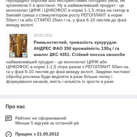
гербіцидної обробки або несприятливих погодних умов, не
зупиняючи її в зростанні. Ну а найважливіший продукт - це
монохелат ЦИНК і ЦІНКОФОС в нормі 1-1,5 літра на гектар в
баковій суміші з стимулятором росту РЕГОПЛАНТ в нормі
50мл / га або СТІМПО 25мл / га, у фазі 6-10 листків до фазі
викиду волоті.
24.02.2021
Ранньостиглий, тривалість кукурудзи
АНДРЕС ФАО 350 врожайність 130ц / га
аналог ДКС 4351. Стійкий посуха хвороби
шкідники 9 балів. В наявності моємо всі
найважливіший продукт - це монохелат ЦИНК або
ЦІНКОФОС в нормі 1-1,5 літра разом з РЕГОПЛАНТ 50мл на
фракції, у фірмових мішках.
га у фазі 6-10 листків до фазі викиду волоті. Завдяки листової
обробці рослина буде виділяти в рази більше пилку і
формування качанів, якість і кількість їх зросте в рази
Про нас
Рейтинг не сформований
Менше 5 відгуків за останній рік
Працює з 21.05.2012