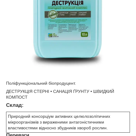
Поліфункціональний біопродуцент.
ДЕСТРУКЦІЯ СТЕРНІ • САНАЦІЯ ҐРУНТУ • ШВИДКИЙ
КОМПОСТ
Склад:
Природний консорціум активних целюлозолітичних
мікроорганізмів з вираженими антагоністичними
властивостями відносно збудників хвороб рослин.
Переваги