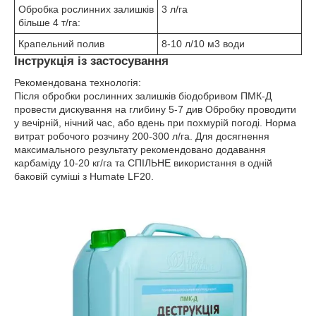
Обробка рослинних залишків
3 л/га
більше 4 т/га:
Крапельний полив
8-10 л/10 м3 води
Інструкція із застосування
Рекомендована технологія:
Після обробки рослинних залишків біодобривом ПМК-Д
провести дискування на глибину 5-7 див Обробку проводити
у вечірній, нічний час, або вдень при похмурій погоді. Норма
витрат робочого розчину 200-300 л/га. Для досягнення
максимального результату рекомендовано додавання
карбаміду 10-20 кг/га та СПІЛЬНЕ використання в одній
баковій суміші з Humate LF20.