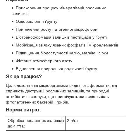
Прискорення процесу мінералізації рослинних
залишків
Оздоровлення ґрунту
Пригнічення росту патогенної мікрофлори
Біотрансформація залишків пестицидів у ґрунті
Мобілізація зв'язку язаних фосфатів і мікроелементів
Підвищення біодоступності калію, магнію і сірки
Фіксація атмосферного азоту
Відновлення природньої родючості ґрунту
Як це працює?
Целюлозолітичні мікроорганізми виділяють ферменти, які
сприяють деструкції рослинних залишків, та природні
антибіотичні сполуки, що пригнічують життєдіяльність
фітопатогенних бактерій і грибів.
Норми витрат:
Обробка рослинних залишків
2 л/га
до 4 т/га: