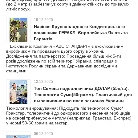
(до 2 метрів) забезпечує сорту відмінну стійкість до тривалих
літніх посух.
19.12.2025
Насіння Крупноплодного Кондитерського
соняшника ГЕРАКЛ. Європейська Якість та
Гарантія
Ексклюзив: Компанія «АВС СТАНДАРТ» є ексклюзивним
виробником та продавцем цього сорту в Україні. ·
Дослідження та партнерство: Проведення більш ніж 5-ти
років досліджень по всій території України, співпраця з
Інститутом Рослин України та Державними дослідними
станціями.
13.12.2025
Топ Семена подсолнечника ДОЛАР (55ц/га).
Технология Сумо(50грамм). Пластичный для
выращивания во всех регионах Украины.
Технологія вирощування: Підходить під технологію Сумо/
Гранстар, толерантний до одноразового внесення гербіцидів
на основі трибенурон-метилу (наприклад, Гранстар, Експрес)
у нормі 50-60 грамів на гектар.
06.12.2025