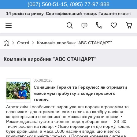
(067) 560-51-15, (095) 77-97-888
14 років на ринку. Сертифікований товар. Гарантія якості –
Статті
Компанія виробник "АВС СТАНДАРТ"
Компанія виробник "АВС СТАНДАРТ"
05.08.2026
Соняшник Геракл та Геркулес: як отримати
максимум прибутку з кондитерського
тренду.
Агротехнічні особливості вирощування поради агрономам та
власникам: для отримання саме великого калібру насіння
кондитерського соняшника не можна загущувати посіви. •
Рекомендована густота стояння перед збиранням — 28–30
тисяч рослин на гектар. • Якщо перевищити цю норму, кошик
буде дрібнішим, а маса 1000 насінин впаде, що нівелює
кондитерську цінність урожаю. • Потужна коренева система