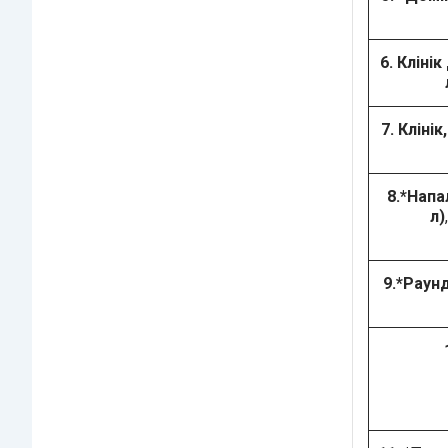
6. Клінік
7. Кліні
8.*Напа
л)
9.*Раунд