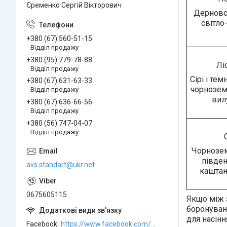
Єременко Сергій Вікторович
Дерново-
світло-
+380 (67) 560-51-15
Відділ продажу
+380 (95) 779-78-88
Лі
Відділ продажу
Сірі і темн
+380 (67) 631-63-33
чорнозем
Відділ продажу
вил
+380 (67) 636-66-56
Відділ продажу
+380 (56) 747-04-07
Відділ продажу
Чорнозем
півден
avs.standart@ukr.net
каштан
0675605115
Якщо між 
боронуванн
для насінн
Facebook
https://www.facebook.com/ABCSTANDART/