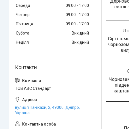
Дерново-
Середа
09:00
17:00
світло-
Четвер
09:00
17:00
Пʼятниця
09:00
17:00
Лі
Субота
Вихідний
Сірі і темн
Неділя
Вихідний
чорнозем
вил
Чорнозем
півден
ТОВ АВС Стандарт
каштан
вулиця Панікахи, 2, 49000, Дніпро,
Україна
По