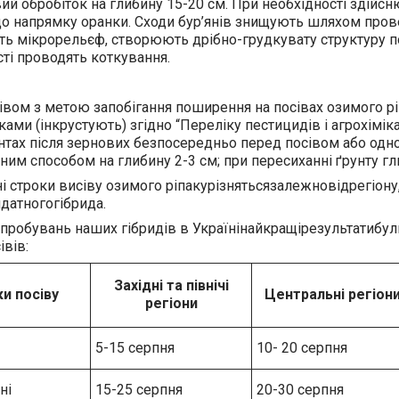
ий обробіток на глибину 15-20 см. При необхідності здійс
 до напрямку оранки. Сходи бур’янів знищують шляхом про
ь мікрорельєф, створюють дрібно-грудкувату структуру по
ті проводять коткування.
івом з метою запобігання поширення на посівах озимого рі
ами (інкрустують) згідно “Переліку пестицидів і агрохіміка
нтах після зернових безпосередньо перед посівом або одно
им способом на глибину 2-3 см; при пересиханні ґрунту гл
 строки висіву озимого ріпакурізнятьсязалежновідрегіону, 
датногогібрида.
пробувань наших гібридів в Українінайкращірезультатибули
івів:
Західні та північі
и посіву
Центральні регіон
регіони
5-15 серпня
10- 20 серпня
ні
15-25 серпня
20-30 серпня