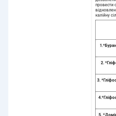
провести о
відновлен
калійну сі
1.*Буран
2. *Глі
3. *Гліфо
4.*Гліфо
5. *Домі