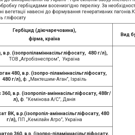
бробку гербіцидами восенизгідно переліку. За необхідност
ні вегетації навесні до формування генеративних пагонів
ль гліфосату
Гербіцид (діючаречовина),
Вид бу
фірма, країна
, в.р. (ізопропіламіннасільгліфосату, 480 г/л),
ТОВ „Агробізнеспром”, Україна
фоган 480, в.р. (ізопро-піламіннасільгліфосату,
480 г/л),
ф. „Мактешим-Аган”, Ізраїль
с 360, в.р. (ізопропіл-аміннасільгліфосату, 488г/
л),
ф. ”Кемінова А/С”, Данія
сат ВК, в.р.(ізопропіл-аміннасільгліфосату, 480
г/л),
ПП „Кемілайн Агро”, Україна
натор 360, в.р. (ізопро-піламіннасільгліфосату,