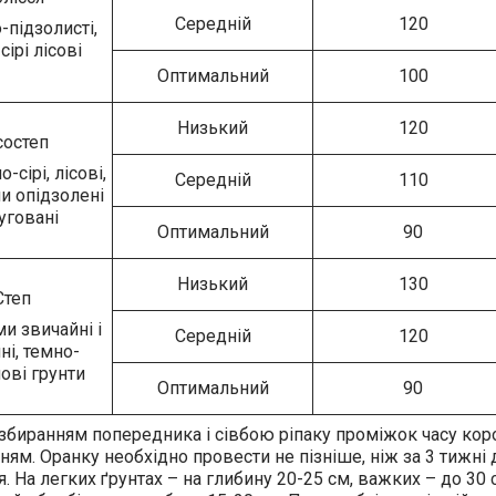
Середній
120
підзолисті,
сірі лісові
Оптимальний
100
Низький
120
состеп
о-сірі, лісові,
Середній
110
и опідзолені
уговані
Оптимальний
90
Низький
130
Степ
и звичайні і
Середній
120
ні, темно-
ові грунти
Оптимальний
90
збиранням попередника і сівбою ріпаку проміжок часу коро
ям. Оранку необхідно провести не пізніше, ніж за 3 тижні
я. На легких ґрунтах – на глибину 20-25 см, важких – до 30 