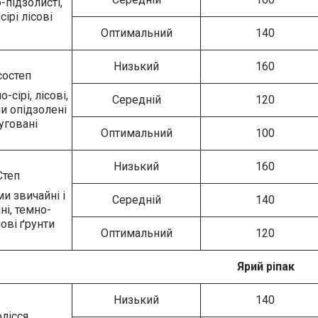
підзолисті,
сірі лісові
Оптимальний
140
Низький
160
состеп
о-сірі, лісові,
Середній
120
и опідзолені
уговані
Оптимальний
100
Низький
160
Степ
и звичайні і
Середній
140
ні, темно-
ові ґрунти
Оптимальний
120
Ярий ріпак
Низький
140
лісся