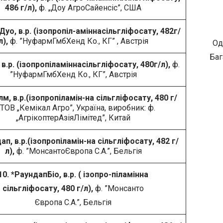
486 г/л),
ф. „Доу АгроСайенсіс”, США
 Дуо, в.р. (ізопропіл-аміннасільгліфосату, 482г/
л),
ф. ”НуфармГмбХенд Ко., КГ” , Австрія
Од
Баг
к, в.р. (ізопропіламіннасільгліфосату, 480г/л),
ф.
”НуфармГмбХенд Ко., КГ”, Австрія
лм, в.р.(ізопропіламін-на сільгліфосату, 480 г/
,ТОВ „Кемікал Агро”, Україна, виробник: ф.
„АгрікоптерАзіяЛімітед”, Китай
ап, в.р.(ізопропіламін-на сільгліфосату, 482 г/
л),
ф. ”МонсантоЄвропа С.А.”, Бельгія
10. *РаундапБіо, в.р. ( ізопро-піламінна
сільгліфосату, 480 г/л),
ф. ”Монсанто
Європа С.А.”, Бельгія