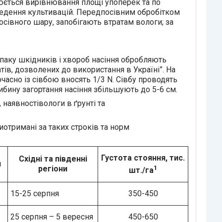
нюється вирівнювання площі упоперек та по
ведення культивацій. Передпосівним обробітком
сівного шару, запобігають втратам вологи; за
паку шкідників і хвороб насіння обробляють
тів, дозволених до використання в Україні”. На
часно із сівбою вносять 1/3 N. Сівбу проводять
ибину загортання насіння збільшують до 5-6 см.
наявностівологи в ґрунті та
отримані за таких строків та норм
Густота стояння, тис.
Східні та південні
и
регіони
1
шт./га
15-25 серпня
350-450
25 серпня – 5 вересня
450-650