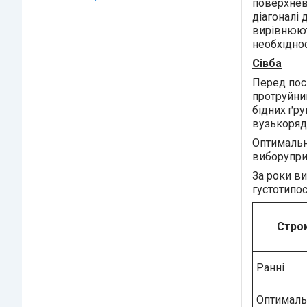
поверхнев
діагоналі
вирівнюют
необхіднос
Сівба
Перед пос
протруйник
бідних ґру
вузькорядн
Оптимальні
виборупри
За роки ви
густотипос
Строк
Ранні
Оптималь