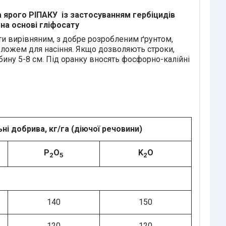
 ярого РІПАКУ із застосуванням гербіцидів
ї на основі гліфосату
ти вирівняним, з добре розробленим ґрунтом,
м ложем для насіння. Якщо дозволяють строки,
бину 5-8 см. Під оранку вносять фосфорно-калійні
ні добрива, кг/га (діючої речовини)
P
O
K
O
2
5
2
140
150
120
120