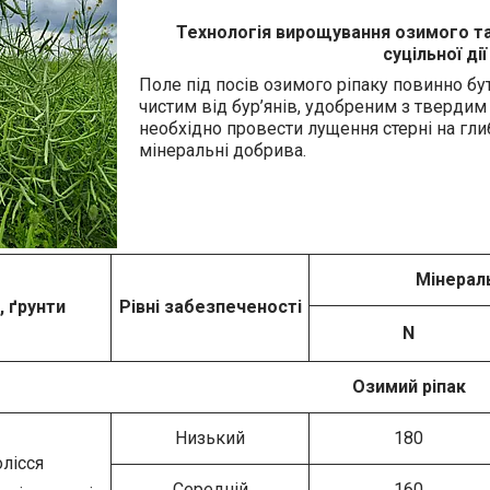
Технологія вирощування озимого та
суцільної ді
Поле під посів озимого ріпаку повинно бу
чистим від бур’янів, удобреним з тверди
необхідно провести лущення стерні на гли
мінеральні добрива.
Мінераль
, ґрунти
Рівні забезпеченості
N
Озимий ріпак
Низький
180
лісся
Середній
160