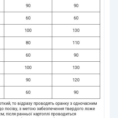
90
90
60
60
100
130
80
110
60
90
100
130
90
120
60
90
ткий, то відразу проводять оранку з одночасним
 до посіву, з метою забезпечення твердого ложе
см; після ранньої картоплі проводиться