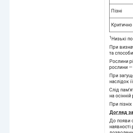
Пізні
Критично 
1
Низькі п
При визнач
та способи
Рослини рі
рослини — 
При загуще
наслідок ї
Слід пам’я
на осінній
При пізніх
Догляд за
До появи 
наявності 
дозволених