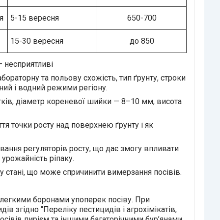
я
5-15 вересня
650-700
15-30 вересня
до 850
– несприятливі
бораторну та польову схожість, тип ґрунту, строки
ний і водний режими регіону.
тків, діаметр кореневої шийки — 8–10 мм, висота
тя точки росту над поверхнею ґрунту і як
ування регуляторів росту, що дає змогу впливати
а урожайність ріпаку.
у стані, що може спричинити вимерзання посівів.
ь легкими боронами упоперек посіву. При
дів згідно “Переліку пестицидів і агрохімікатів,
посівів пирієм та іншими багаторічними бур’янами