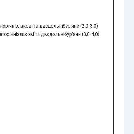
норічнізлакові та дводольнібур’яни (2,0-3,0)
аторічнізлакові та дводольнібур’яни (3,0-4,0)