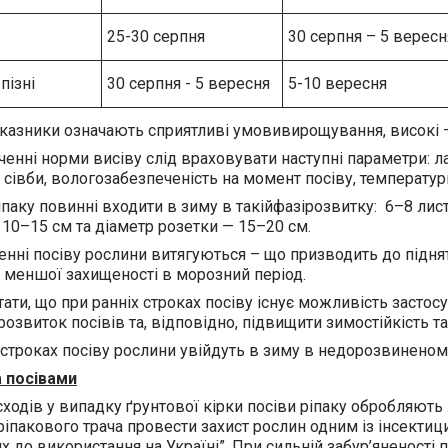
25-30 серпня
30 серпня – 5 вересн
пізні
30 серпня - 5 вересня
5-10 вересня
оказники означають сприятливі умовивирощування, високі 
енні норми висіву слід враховувати наступні параметри: ла
 сівби, вологозабезпеченість на момент посіву, температур
паку повинні входити в зиму в такійфазірозвитку: 6–8 лис
10–15 см та діаметр розетки — 15–20 см.
нні посіву рослини витягуються – що призводить до піднят
ї меншої захищеності в морозний період.
тати, що при ранніх строках посіву існує можливість застос
 розвиток посівів та, відповідно, підвищити зимостійкість т
 строках посіву рослини увійдуть в зиму в недорозвиненом
 посівами
сходів у випадку ґрунтової кірки посіви ріпаку обробляют
ріпакового трача провести захист рослин одним із інсектици
 до використання на Україні”. При сильній забур’яненості 