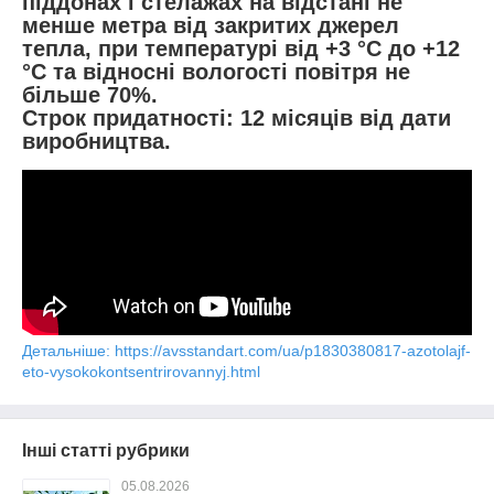
піддонах і стелажах на відстані не
менше метра від закритих джерел
тепла, при температурі від +3 °С до +12
°С та відносні вологості повітря не
більше 70%.
Строк придатності: 12 місяців від дати
виробництва.
Детальніше: https://avsstandart.com/ua/p1830380817-azotolajf-
eto-vysokokontsentrirovannyj.html
Інші статті рубрики
05.08.2026