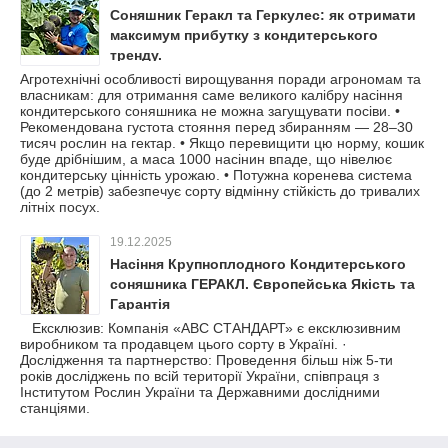
Соняшник Геракл та Геркулес: як отримати
максимум прибутку з кондитерського
тренду.
Агротехнічні особливості вирощування поради агрономам та
власникам: для отримання саме великого калібру насіння
кондитерського соняшника не можна загущувати посіви. •
Рекомендована густота стояння перед збиранням — 28–30
тисяч рослин на гектар. • Якщо перевищити цю норму, кошик
буде дрібнішим, а маса 1000 насінин впаде, що нівелює
кондитерську цінність урожаю. • Потужна коренева система
(до 2 метрів) забезпечує сорту відмінну стійкість до тривалих
літніх посух.
19.12.2025
Насіння Крупноплодного Кондитерського
соняшника ГЕРАКЛ. Європейська Якість та
Гарантія
Ексклюзив: Компанія «АВС СТАНДАРТ» є ексклюзивним
виробником та продавцем цього сорту в Україні. ·
Дослідження та партнерство: Проведення більш ніж 5-ти
років досліджень по всій території України, співпраця з
Інститутом Рослин України та Державними дослідними
станціями.