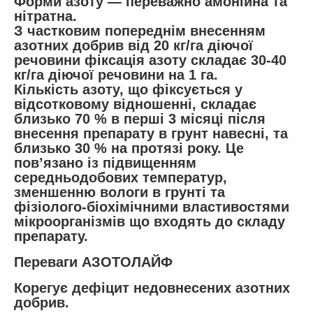
Форми азоту — переважно амонійна та
нітратна.
З частковим попереднім внесенням
азотних добрив від 20 кг/га діючої
речовини фіксація азоту складає 30-40
кг/га діючої речовини на 1 га.
Кількість азоту, що фіксується у
відсотковому відношенні, складає
близько 70 % в перші 3 місяці після
внесення препарату в грунт навесні, та
близько 30 % на протязі року. Це
пов’язано із підвищенням
середньодобових температур,
зменшенню вологи в грунті та
фізіолого-біохімічними властивостями
мікроорганізмів що входять до складу
препарату.
Переваги АЗОТОЛАЙФ
Корегує дефіцит недовнесених азотних
добрив.