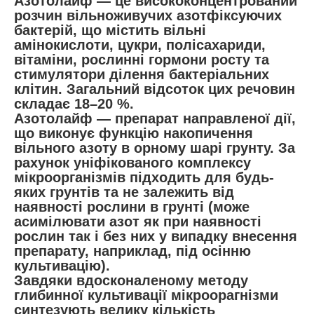
Азотолайф — це висококонцентрований
розчин вільноживучих азотфіксуючих
бактерій, що містить вільні
амінокислоти, цукри, полісахариди,
вітаміни, рослинні гормони росту та
стимулятори ділення бактеріальних
клітин. Загальний відсоток цих речовин
складає 18–20 %.
Азотолайф — препарат направленої дії,
що виконує функцію накопичення
вільного азоту в орному шарі грунту. За
рахунок уніфікованого комплексу
мікроорганізмів підходить для будь-
яких грунтів та не залежить від
наявності рослини в грунті (може
асимілювати азот як при наявності
рослин так і без них у випадку внесення
препарату, наприклад, під осінню
культивацію).
Завдяки вдосконаленому методу
глибинної культивації мікроорагнізми
синтезують велику кількість