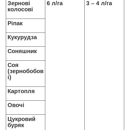
Зернові
6 л/га
3 – 4 л/га
колосові
Ріпак
Кукурудза
Соняшник
Соя
(зернобобов
і)
Картопля
Овочі
Цукровий
буряк