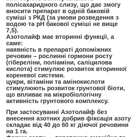
полісахаридного слизу, що дає змогу
вносити препарат в одній баковій
суміші з РКД (за умови розведення з
водою та рН бакової суміші не вище
7,5).
Азотолайф має вторинні функції, а
саме:
наявність в препараті допоміжних
речовин – рослинні гормони росту
(гібереліни, поліаміни, саліцилова
кислота) стимулює розвиток вторинної
кореневої системи.
цукри, вітаміни та амінокислоти
стимулюють розвиток грунтової біоти,
що впливає на мікробіологічну
активність грунтового комплексу.
При застосуванні Азотолайф без
внесення азотних добрив фіксація азоту
складає від 40 до 60 кг діючої речовини
на 1 га.