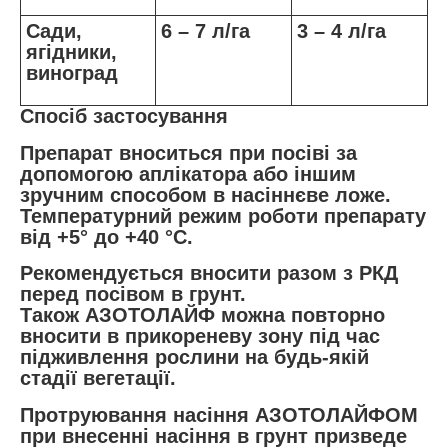
Сади,
6 – 7 л/га
3 – 4 л/га
ягідники,
виноград
Спосіб застосування
Препарат вноситься при посіві за
допомогою аплікатора або іншим
зручним способом в насіннєве ложе.
Температурний режим роботи препарату
від +5° до +40 °С.
Рекомендується вносити разом з РКД
перед посівом в грунт.
Також АЗОТОЛАЙФ можна повторно
вносити в прикореневу зону під час
підживлення рослини на будь-якій
стадії вегетації.
Протруювання насіння АЗОТОЛАЙФОМ
при внесенні насіння в грунт призведе