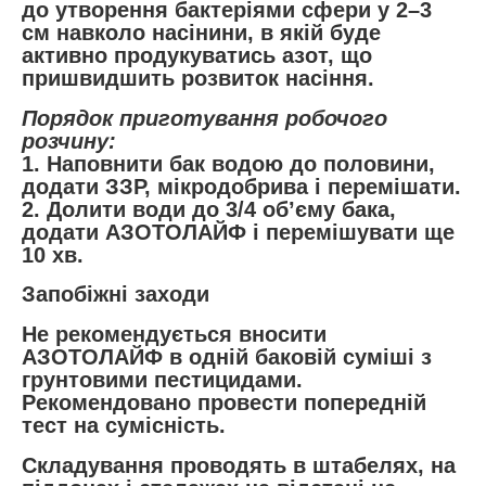
до утворення бактеріями сфери у 2–3
см навколо насінини, в якій буде
активно продукуватись азот, що
пришвидшить розвиток насіння.
Порядок приготування робочого
розчину:
1. Наповнити бак водою до половини,
додати ЗЗР, мікродобрива і перемішати.
2. Долити води до 3/4 об’єму бака,
додати АЗОТОЛАЙФ і перемішувати ще
10 хв.
Запобіжні заходи
Не рекомендується вносити
АЗОТОЛАЙФ в одній баковій суміші з
грунтовими пестицидами.
Рекомендовано провести попередній
тест на сумісність.
Складування проводять в штабелях, на