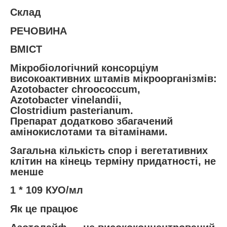
Склад
РЕЧОВИНА
ВМІСТ
Мікробіологічний консорціум
високоактивних штамів мікроорганізмів:
Аzotobacter chroococcum,
Azotobacter vinelandii,
Сlostridium pasterianum.
Препарат додатково збагачений
амінокислотами та вітамінами.
Загальна кількість спор і вегетативних
клітин на кінець терміну придатності, не
менше
1 * 10
9
КУО/мл
Як це працює