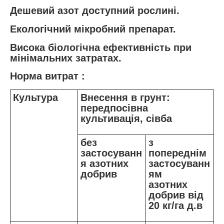
Дешевий азот доступний рослині.
Екологічний мікробний препарат.
Висока біологічна ефективність при
мінімальних затратах.
Норма витрат :
Культура
Внесення в грунт:
передпосівна
культивація, сівба
без
з
застосуванн
попереднім
я азотних
застосуванн
добрив
ям
азотних
добрив від
20 кг/га д.в