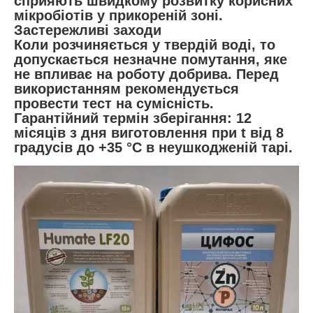
сприяють швидкому розвитку корисних
мікробіотів у прикореній зоні.
Застережливі заходи
Коли розчиняється у твердій воді, то
допускається незначне помутання, яке
не впливає на роботу добрива. Перед
використанням рекомендується
провести тест на сумісність.
Гарантійний термін зберігання: 12
місяців з дня виготовлення при t від 8
градусів до +35 °С в неушкодженій тарі.