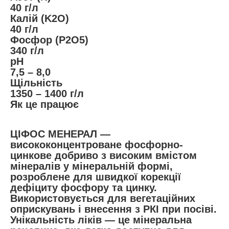
40 г/л
Калій (K2O)
40 г/л
Фосфор (P2O5)
340 г/л
pH
7,5 – 8,0
Щільність
1350 – 1400 г/л
Як це працює
ЦІФОС МЕНЕРАЛ —
висококонцентроване фосфорно-
цинкове добриво з високим вмістом
мінералів у мінеральній формі,
розроблене для швидкої корекції
дефіциту фосфору та цинку.
Використовується для вегетаційних
оприскувань і внесення з РКІ при посіві.
Унікальність ліків — це мінеральна