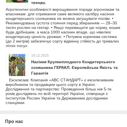
тренду.
Агротехнічні особливості вирощування поради агрономам та
власникам: для отримання саме великого калібру насіння
кондитерського соняшника не можна загущувати посіви. •
Рекомендована густота стояння перед збиранням — 28–30
тисяч рослин на гектар. • Якщо перевищити цю норму, кошик
буде дрібнішим, а маса 1000 насінин впаде, що нівелює
кондитерську цінність урожаю. • Потужна коренева система
(до 2 метрів) забезпечує сорту відмінну стійкість до тривалих
літніх посух.
19.12.2025
Насіння Крупноплодного Кондитерського
соняшника ГЕРАКЛ. Європейська Якість та
Гарантія
Ексклюзив: Компанія «АВС СТАНДАРТ» є ексклюзивним
виробником та продавцем цього сорту в Україні. ·
Дослідження та партнерство: Проведення більш ніж 5-ти
років досліджень по всій території України, співпраця з
Інститутом Рослин України та Державними дослідними
станціями.
Про нас