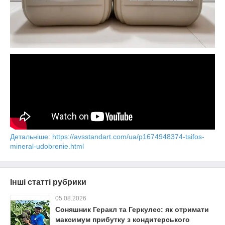
Детальніше: https://avsstandart.com/ua/p1674948374-tsifos-
mineral-udobrenie.html
Інші статті рубрики
05.08.2026
Соняшник Геракл та Геркулес: як отримати
максимум прибутку з кондитерського