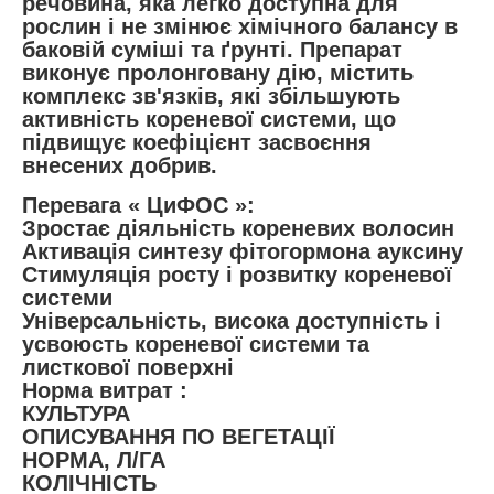
речовина, яка легко доступна для
рослин і не змінює хімічного балансу в
баковій суміші та ґрунті. Препарат
виконує пролонговану дію, містить
комплекс зв'язків, які збільшують
активність кореневої системи, що
підвищує коефіцієнт засвоєння
внесених добрив.
Перевага « ЦиФОС »:
Зростає діяльність кореневих волосин
Активація синтезу фітогормона ауксину
Стимуляція росту і розвитку кореневої
системи
Універсальність, висока доступність і
усвоюсть кореневої системи та
листкової поверхні
Норма витрат :
КУЛЬТУРА
ОПИСУВАННЯ ПО ВЕГЕТАЦІЇ
НОРМА, Л/ГА
КОЛІЧНІСТЬ