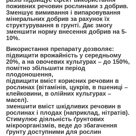
поживних речовин рослинами з добрив.
Зменшує вимивання і випаровування
мінеральних добрив за рахунок їх
структурування в грунті. Дає змогу
зменшити норму внесення добрив на 5-
10%.
Використання препарату дозволяє:
підвищити врожайність у середньому
20%, а на овочевих культурах – до 150%,
помітно збільшити період
плодоношення,
підвищити вміст корисних речовин в
рослинах (вітамінів, цукрів, в пшениці –
клейковини, в олійних культурах –
масел).
зменшити вміст шкідливих речовин в
рослинах і плодах (наприклад, нітратів).
Стимулює діяльність ґрунтових
мікроорганізмів, веде до збагачення
ґрунту доступними для рослин