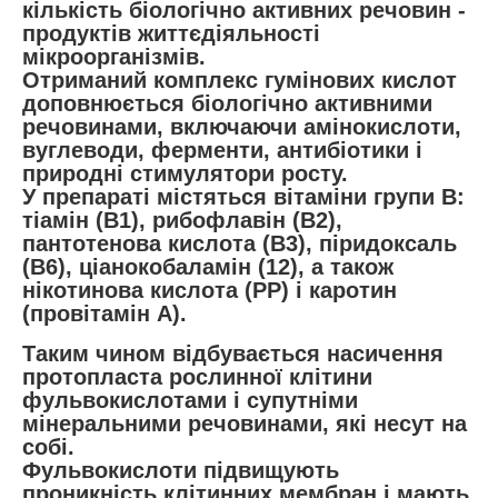
кількість біологічно активних речовин -
продуктів життєдіяльності
мікроорганізмів.
Отриманий комплекс гумінових кислот
доповнюється біологічно активними
речовинами, включаючи амінокислоти,
вуглеводи, ферменти, антибіотики і
природні стимулятори росту.
У препараті містяться вітаміни групи В:
тіамін (В1), рибофлавін (В2),
пантотенова кислота (В3), піридоксаль
(В6), ціанокобаламін (12), а також
нікотинова кислота (РР) і каротин
(провітамін А).
Таким чином відбувається насичення
протопласта рослинної клітини
фульвокислотами і супутніми
мінеральними речовинами, які несут на
собі.
Фульвокислоти підвищують
проникність клітинних мембран і мають