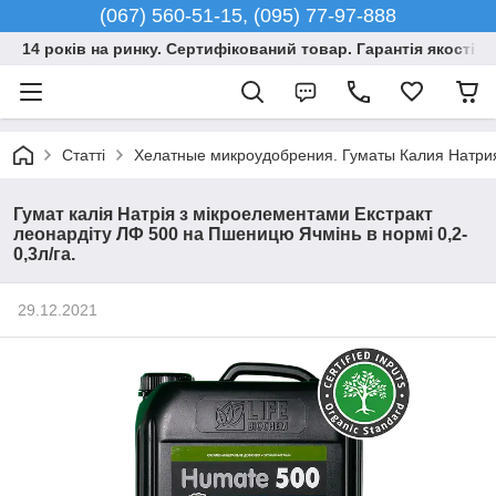
(067) 560-51-15, (095) 77-97-888
14 років на ринку. Сертифікований товар. Гарантія якості –
Статті
Хелатные микроудобрения. Гуматы Калия Натри
Гумат калія Натрія з мікроелементами Екстракт
леонардіту ЛФ 500 на Пшеницю Ячмінь в нормі 0,2-
0,3л/га.
29.12.2021