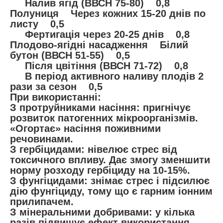
Налив ягід (ВВСН 75-80) 0,8
Полуниця Через кожних 15-20 днів по
листу 0,5
Фертигація через 20-25 днів 0,8
Плодово-ягідні насадження Білий
бутон (ВВСН 51-55) 0,5
Після цвітіння (ВВСН 71-72) 0,8
В період активного наливу плодів 2
рази за сезон 0,5
При використанні:
З протруйниками насіння: пригнічує
розвиток патогенних мікроорганізмів.
«Огортає» насіння поживними
речовинами.
З гербіцидами: нівелює стрес від
токсичного впливу. Дає змогу зменшити
норму розходу гербіциду на 10-15%.
З фунгіцидами: знімає стрес і підсилює
дію фунгіциду, тому що є гарним іонним
прилипачем.
З мінеральними добривами: у кілька
разів підвищує ефект використання