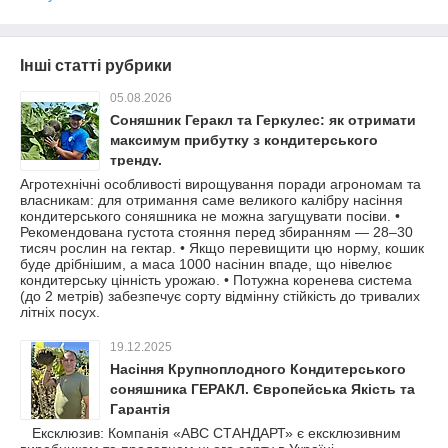
Інші статті рубрики
05.08.2026
Соняшник Геракл та Геркулес: як отримати
максимум прибутку з кондитерського
тренду.
Агротехнічні особливості вирощування поради агрономам та
власникам: для отримання саме великого калібру насіння
кондитерського соняшника не можна загущувати посіви. •
Рекомендована густота стояння перед збиранням — 28–30
тисяч рослин на гектар. • Якщо перевищити цю норму, кошик
буде дрібнішим, а маса 1000 насінин впаде, що нівелює
кондитерську цінність урожаю. • Потужна коренева система
(до 2 метрів) забезпечує сорту відмінну стійкість до тривалих
літніх посух.
19.12.2025
Насіння Крупноплодного Кондитерського
соняшника ГЕРАКЛ. Європейська Якість та
Гарантія
Ексклюзив: Компанія «АВС СТАНДАРТ» є ексклюзивним