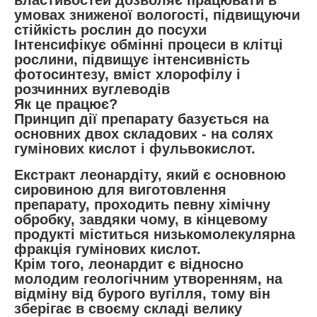
властивостей дозволяє працювати в
умовах зниженої вологості, підвищуючи
стійкість рослин до посухи
Інтенсифікує обмінні процеси в клітці
рослини, підвищує інтенсивність
фотосинтезу, вміст хлорофілу і
розчинних вуглеводів
Як це працює?
Принцип дії препарату базується на
основних двох складових - на солях
гумінових кислот і фульвокислот.
Екстракт леонардіту, який є основною
сировиною для виготовлення
препарату, проходить певну хімічну
обробку, завдяки чому, в кінцевому
продукті міститься низькомолекулярна
фракція гумінових кислот.
Крім того, леонардит є відносно
молодим геологічним утворенням, на
відміну від бурого вугілля, тому він
зберігає в своєму складі велику