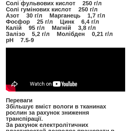
Солi фульвових кислот 250 г/л
Солi гумiнових кислот 250 г/л
Азот 30 г/л Марганець 1,7 г/л
Фосфор 25 г/л Цинк 6,4 г/л
Калій 95 г/л Магній 3,8 г/л
Залізо 5,2 г/л Молібден 0,21 г/л
pH 7.5-9
Переваги
Збільшує вміст вологи в тканинах
рослин за рахунок зниження
транспірації.
За рахунок електролітичних