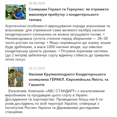
05.08.2026
Соняшник Геракл та Геркулес: як отримати
максимум прибутку з кондитерського
тренду.
Агротехнічні особливості вирощування поради агрономам та
власникам: для отримання саме великого калібру насіння
кондитерського соняшника не можна загущувати посіви. •
Рекомендована густота стояння перед збиранням — 28–30
тисяч рослин на гектар. • Якщо перевищити цю норму, кошик
буде дрібнішим, а маса 1000 насінин впаде, що нівелює
кондитерську цінність урожаю. • Потужна коренева система
(до 2 метрів) забезпечує сорту відмінну стійкість до тривалих
літніх посух.
19.12.2025
Насіння Крупноплодного Кондитерського
соняшника ГЕРАКЛ. Європейська Якість та
Гарантія
Ексклюзив: Компанія «АВС СТАНДАРТ» є ексклюзивним
виробником та продавцем цього сорту в Україні. ·
Дослідження та партнерство: Проведення більш ніж 5-ти
років досліджень по всій території України, співпраця з
Інститутом Рослин України та Державними дослідними
станціями.