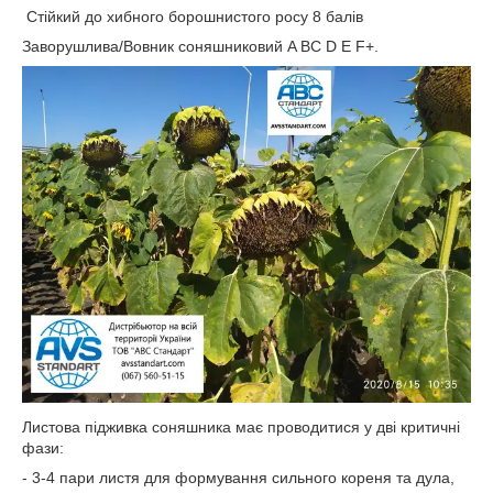
Стійкий до хибного борошнистого росу 8 балів
Заворушлива/Вовник соняшниковий A BC D E F+.
Листова підживка соняшника має проводитися у дві критичні
фази:
- 3-4 пари листя для формування сильного кореня та дула,