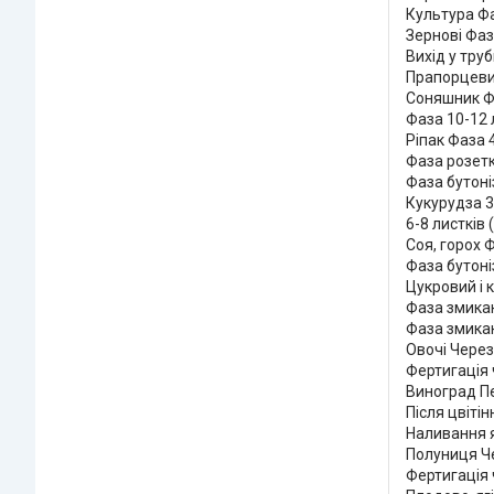
Культура Фа
Зернові Фаз
Вихід у труб
Прапорцевий
Соняшник Фа
Фаза 10-12 
Ріпак Фаза 
Фаза розетк
Фаза бутоні
Кукурудза 3
6-8 листків 
Соя, горох Ф
Фаза бутоніз
Цукровий і 
Фаза змикан
Фаза змикан
Овочі Через
Фертигація 
Виноград Пе
Після цвітін
Наливання я
Полуниця Че
Фертигація 