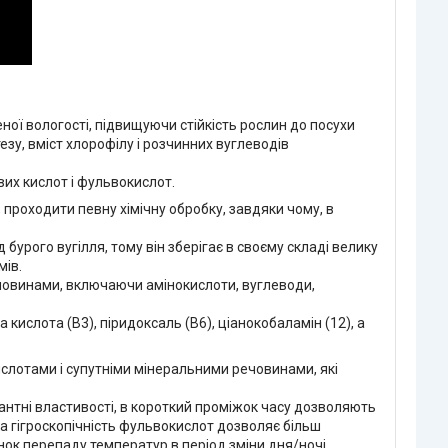
ої вологості, підвищуючи стійкість рослин до посухи
езу, вміст хлорофілу і розчинних вуглеводів
вих кислот і фульвокислот.
проходити певну хімічну обробку, завдяки чому, в
 бурого вугілля, тому він зберігає в своєму складі велику
мів.
човинами, включаючи амінокислоти, вуглеводи,
а кислота (В3), піридоксаль (В6), ціанокобаламін (12), а
слотами і супутніми мінеральними речовинами, які
нтні властивості, в короткий проміжок часу дозволяють
ка гігроскопічність фульвокислот дозволяє більш
ок перепаду температур в період зміни дня/ночі.