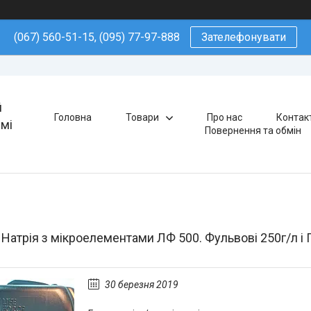
(067) 560-51-15, (095) 77-97-888
Зателефонувати
й
Головна
Товари
Про нас
Контак
ямі
Повернення та обмін
 Натрія з мікроелементами ЛФ 500. Фульвові 250г/л і Г
30 березня 2019