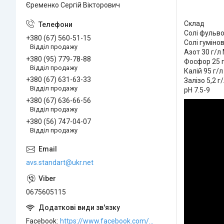
Єременко Сергій Вікторович
Склад
Солі фульво
+380 (67) 560-51-15
Солі гуміно
Відділ продажу
Азот 30 г/л
+380 (95) 779-78-88
Фосфор 25 г
Відділ продажу
Калій 95 г/л
+380 (67) 631-63-33
Залізо 5,2 г
Відділ продажу
pH 7.5-9
+380 (67) 636-66-56
Відділ продажу
+380 (56) 747-04-07
Відділ продажу
avs.standart@ukr.net
0675605115
Facebook
https://www.facebook.com/ABCSTANDART/