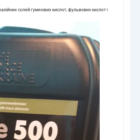
алійних солей гумінових кислот, фульвових кислот і