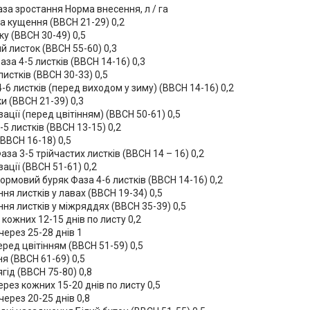
за зростання Норма внесення, л / га
а кущення (ВВСН 21-29) 0,2
ку (ВВСН 30-49) 0,5
 листок (ВВСН 55-60) 0,3
за 4-5 листків (ВВСН 14-16) 0,3
листків (ВВСН 30-33) 0,5
4-6 листків (перед виходом у зиму) (ВВСН 14-16) 0,2
и (ВВСН 21-39) 0,3
зації (перед цвітінням) (ВВСН 50-61) 0,5
-5 листків (ВВСН 13-15) 0,2
(ВВСН 16-18) 0,5
аза 3-5 трійчастих листків (ВВСН 14 – 16) 0,2
ації (ВВСН 51-61) 0,2
кормовий буряк Фаза 4-6 листків (ВВСН 14-16) 0,2
ня листків у лавах (ВВСН 19-34) 0,5
ня листків у міжряддях (ВВСН 35-39) 0,5
 кожних 12-15 днів по листу 0,2
через 25-28 днів 1
ред цвітінням (ВВСН 51-59) 0,5
ня (ВВСН 61-69) 0,5
гід (ВВСН 75-80) 0,8
рез кожних 15-20 днів по листу 0,5
через 20-25 днів 0,8