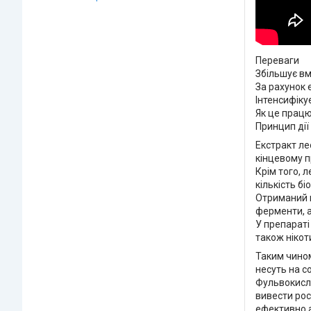
Переваги
Збільшує вм
За рахунок 
Інтенсифіку
Як це прац
Принцип дії
Екстракт ле
кінцевому п
Крім того, 
кількість б
Отриманий к
ферменти, а
У препараті 
також нікот
Таким чином
несуть на со
Фульвокисло
вивести рос
ефективно а