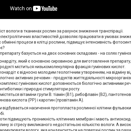
іст вологи в тканинах рослин за рахунок зниження транспірації.
електролітичних властивостей дозволяє працювати в умовах знижен
є обмінні процеси в клітці рослини, підвищує інтенсивність фотосинт
ює?
 препарату базується на двох основних складових - на солях гуміно
онардіту, який є основною сировиною для виготовлення препарату, 
родукті міститься низькомолекулярна фракція гумінових кислот.
леонардіт є відносно молодим геологічним утворенням, на відміну від
іологічно активних речовин - продуктів життєдіяльності мікроорганіз
омплекс гумінових кислот доповнюється біологічно активними ре
нтибіотики і природні стимулятори росту.
містяться вітаміни групи В: тіамін (В1), рибофлавін (В2), пантотенов
инова кислота (РР) і каротин (провітамін А).
 відбувається насичення протопласта рослинної клітини фульвоки
бі.
ти підвищують проникність клітинних мембран і мають антиоксида
лину зі стресу викликаного недостатньою кількістю вологи. А висо
кумулювати вологу, яка конденсується на поверхні рослин за рахун