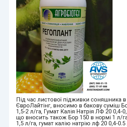
Під час листової підживки соняшника в к
ЄвроЛайтінг, вносимо в бакову суміш Бор
1,5-2 л/га, Гумат Калія Натрія ЛФ 20 0,
що вносить також Бор 150 в нормі 1 л/г
1,5 л/га, гумат калію натрію лф 20 0,4-0.5 