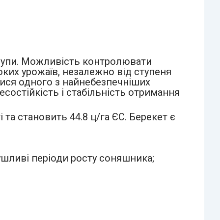
 групи. Можливість контролювати
ких урожаїв, незалежно від ступеня
тися одного з найнебезпечніших
есостійкість і стабільність отримання
а становить 44.8 ц/га ЄС. Берекет є
сушливі періоди росту соняшника;