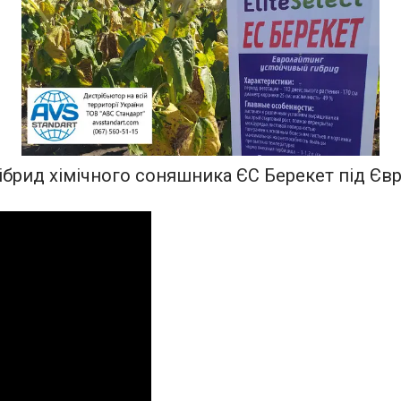
брид хімічного соняшника ЄС Берекет під ЄвроЛ