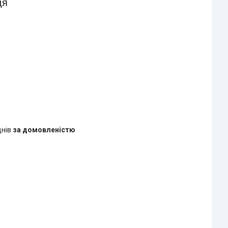
ця
днів
за домовленістю