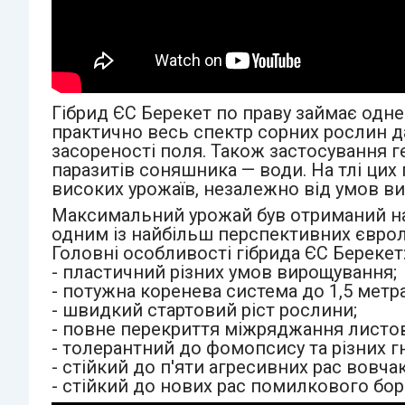
Гібрид ЄС Берекет по праву займає одне
практично весь спектр сорних рослин д
засореності поля. Також застосування г
паразитів соняшника — води. На тлі цих
високих урожаїв, незалежно від умов в
Максимальний урожай був отриманий на 
одним із найбільш перспективних єврола
Головні особливості гібрида ЄС Берекет
- пластичний різних умов вирощування;
- потужна коренева система до 1,5 метр
- швидкий стартовий ріст рослини;
- повне перекриття міжряджання листо
- толерантний до фомопсису та різних г
- стійкий до п'яти агресивних рас вовчак
- стійкий до нових рас помилкового бо