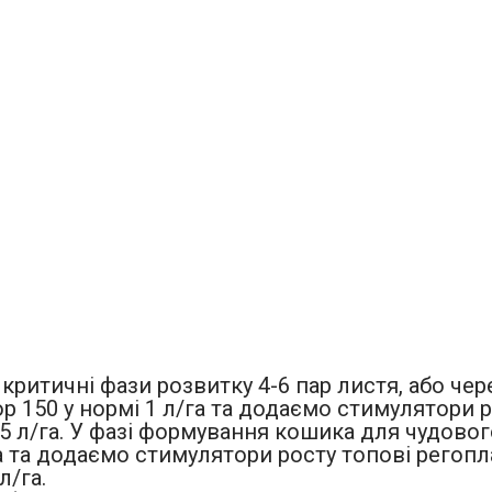
ритичні фази розвитку 4-6 пар листя, або чер
 150 у нормі 1 л/га та додаємо стимулятори ро
4-0,5 л/га. У фазі формування кошика для чудо
а та додаємо стимулятори росту топові регопла
л/га.