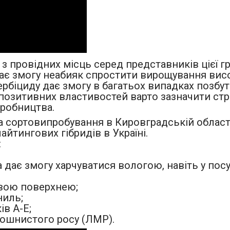
 з провідних місць серед представників цієї
ає змогу неабияк спростити вирощування висо
ербіциду дає змогу в багатьох випадках позбу
 позитивних властивостей варто зазначити стр
иробництва.
сортовипробування в Кировградській області т
йтингових гібридів в Україні.
:
а дає змогу харчуватися вологою, навіть у по
вою поверхнею;
ниль;
ів А-Е;
рошнистого росу (ЛМР).