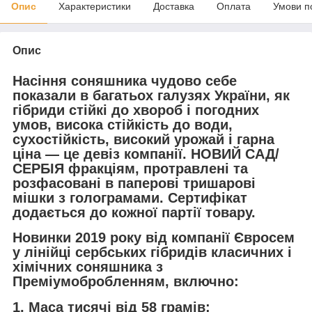
Опис
Характеристики
Доставка
Оплата
Умови п
Опис
Насіння соняшника чудово себе
показали в багатьох галузях України, як
гібриди стійкі до хвороб і погодних
умов, висока стійкість до води,
сухостійкість, високий урожай і гарна
ціна — це девіз компанії. НОВИЙ САД/
СЕРБІЯ фракціям, протравлені та
розфасовані в паперові тришарові
мішки з голограмами. Сертифікат
додається до кожної партії товару.
Новинки 2019 року від компанії Євросем
у лінійці сербських гібридів класичних і
хімічних соняшника з
Преміумобробленням, включно:
1. Маса тисячі від 58 грамів;