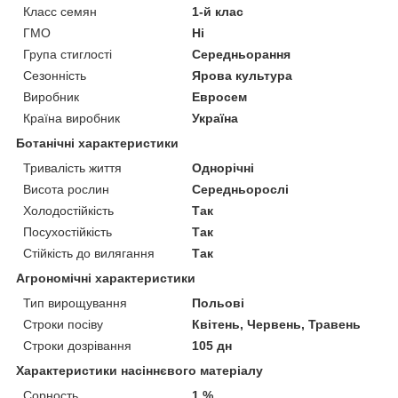
Класс семян
1-й клас
ГМО
Ні
Група стиглості
Середньорання
Сезонність
Ярова культура
Виробник
Евросем
Країна виробник
Україна
Ботанічні характеристики
Тривалість життя
Однорічні
Висота рослин
Середньорослі
Холодостійкість
Так
Посухостійкість
Так
Стійкість до вилягання
Так
Агрономічні характеристики
Тип вирощування
Польові
Строки посіву
Квітень, Червень, Травень
Строки дозрівання
105 дн
Характеристики насіннєвого матеріалу
Сорность
1 %