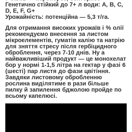
Генетично стійкий до 7+ л води: А, B, C,
D, Е, F, G+
Урожайність: потенційна — 5,3 т/га.
Для отримання високих урожаїв і % олії
рекомендуємо внесення за листом
мікроелементів, гуматів калію та натрію
для зняття стресу після гербіцидного
оброблення, через 7-10 днів. Ну а
найважливіший продукт — це монохелат
бор у нормі 1-1,5 літра на гектар у фазі 6
(шесті) пар листя до фази цвітіння.
Завдяки листовому обробленню
рослина виділятиме в рази більше
пилку й запилення бджолою пройде по
всьому капелюсі.