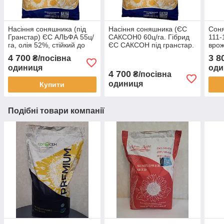
Насіння соняшника (під
Насіння соняшника (ЄС
Соня
Гранстар) ЄС АЛЬФА 55ц/
САКСОН0 60ц/га. Гібрид
111-
га, олія 52%, стійкий до
ЄС САКСОН під гранстар.
врож
семи рас вовчка A-G.
Вовчок A-G+. Преміум
52%,
4 700
3 8
₴/посівна
Преміум.
фракція
Ста
одиниця
оди
4 700
₴/посівна
одиниця
Купити
Подібні товари компанії