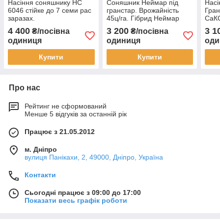
Насіння соняшнику НС
Соняшник Неймар під
Насі
6046 стійке до 7 семи рас
гранстар. Врожайність
Гран
заразах.
45ц/га. Гібрид Неймар
СаКС
Високоурожайний гібрид
стійкий до посухи та семи
рас 
4 400
3 200
3 1
₴/посівна
₴/посівна
АВАЛОН 5,3т/га. Преміум
рас вовчка A-G.
Ста
одиниця
одиниця
оди
Купити
Купити
Про нас
Рейтинг не сформований
Менше 5 відгуків за останній рік
Працює з 21.05.2012
м. Дніпро
вулиця Панікахи, 2, 49000, Дніпро, Україна
Контакти
Сьогодні працює з 09:00 до 17:00
Показати весь графік роботи