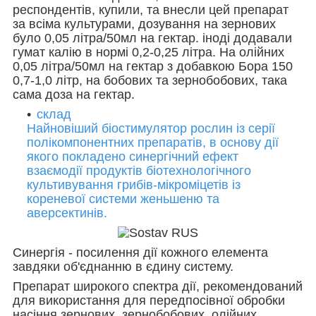
респондентів, купили, та внесли цей препарат
за всіма культурами, дозування на зернових
було 0,05 літра/50мл на гектар. іноді додавали
гумат калію в нормі 0,2-0,25 літра. На олійних
0,05 літра/50мл на гектар з добавкою Бора 150
0,7-1,0 літр, на бобових та зернобобових, така
сама доза на гектар.
склад
Найновіший біостимулятор рослин із серії
полікомпонентних препаратів, в основу дії
якого покладено синергічний ефект
взаємодії продуктів біотехнологічного
культивування грибів-мікроміцетів із
кореневої системи женьшеню та
аверсектинів.
Синергія - посилення дії кожного елемента
завдяки об'єднанню в єдину систему.
Препарат широкого спектра дії, рекомендований
для використання для передпосівної обробки
насіння зернових, зернобобових, олійних,