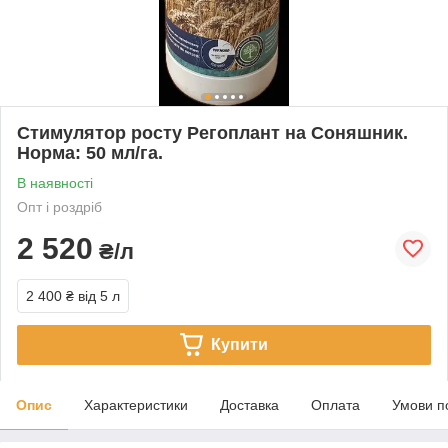
Стимулятор росту Регоплант на Соняшник.
Норма: 50 мл/га.
В наявності
Опт і роздріб
2 520
₴/л
2 400 ₴
від 5 л
Купити
Опис
Характеристики
Доставка
Оплата
Умови п