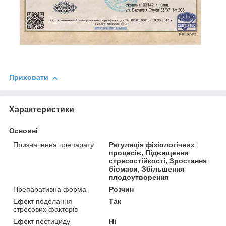
Приховати
Характеристики
Основні
Призначення препарату
Регуляція фізіологічних
процесів, Підвищення
стресостійкості, Зростання
біомаси, Збільшення
плодоутворення
Препаративна форма
Розчин
Ефект подолання
Так
стресових факторів
Ефект пестициду
Ні