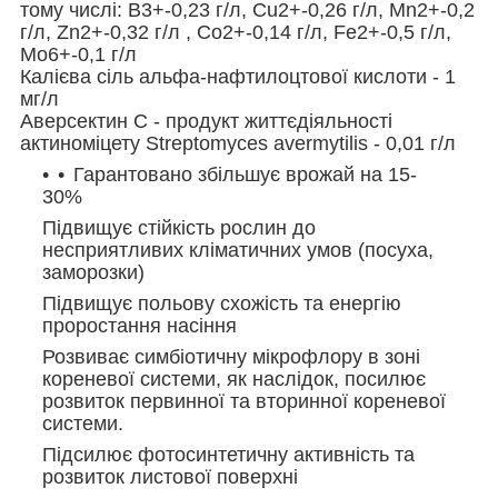
тому числі: B3+-0,23 г/л, Cu2+-0,26 г/л, Mn2+-0,2
г/л, Zn2+-0,32 г/л , Co2+-0,14 г/л, Fe2+-0,5 г/л,
Mo6+-0,1 г/л
Калієва сіль альфа-нафтилоцтової кислоти - 1
мг/л
Аверсектин С - продукт життєдіяльності
актиноміцету Streptomyces avermytilis - 0,01 г/л
Гарантовано збільшує врожай на 15-
30%
Підвищує стійкість рослин до
несприятливих кліматичних умов (посуха,
заморозки)
Підвищує польову схожість та енергію
проростання насіння
Розвиває симбіотичну мікрофлору в зоні
кореневої системи, як наслідок, посилює
розвиток первинної та вторинної кореневої
системи.
Підсилює фотосинтетичну активність та
розвиток листової поверхні