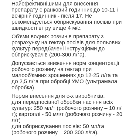
Найефективнішими для внесення
препарату є ранковий годинник до 10-11 і
вечірній годинник - після 17. Не
рекомендується обприскування посівів при
швидкості вітру вище 4 м/с.
Об'єми водних розчинів препарату з
розрахунку на гектар посівів для польових
культур передбачені інструкціями до
обприскувачів (200-300 л/га).
Допускається зниження норм концентрації
робочого розчину на гектар при
малооб'ємних зрошеннях до 12-25 л/га та
до 2,5 л/га при обробці УМО (ультрамала
обробка).
Норми внесення для с-х виробників:
для передпосівної обробки насіння всіх
культур: 250 мл/т (робочого розчину – 10 л/
т); картоплі - 50 мл/т (робочого розчину - 20
л/т)
для обприскування посівів: 50 мл/га
(робочого розчину – 200-300 л/га).