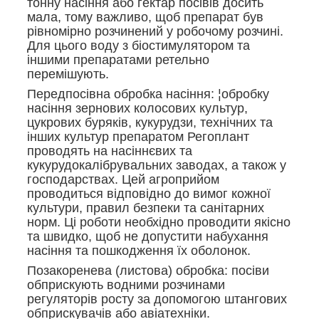
тонну насіння або гектар посівів досить
мала, тому важливо, щоб препарат був
рівномірно розчинений у робочому розчині.
Для цього воду з біостимулятором та
іншими препаратами ретельно
перемішують.
Передпосівна обробка насіння: ¦обробку
насіння зернових колосових культур,
цукрових буряків, кукурудзи, технічних та
інших культур препаратом Регоплант
проводять на насіннєвих та
кукурудокалібрувальних заводах, а також у
господарствах. Цей агроприйом
проводиться відповідно до вимог кожної
культури, правил безпеки та санітарних
норм. Ці роботи необхідно проводити якісно
та швидко, щоб не допустити набухання
насіння та пошкодження їх оболонок.
Позакоренева (листова) обробка: посіви
обприскують водними розчинами
регуляторів росту за допомогою штангових
обприскувачів або авіатехніки.