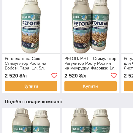
Регоплант на Сою.
РЕГОПЛАНТ - Стимулятор
Регу
Стимулятор Роста на
Регулятор Росту Рослин
для 
Бобові. Тара: 1л, 5л.
на кукурудзу. Фасовка: 1л.,
Лист
5л.
Стим
2 520
2 520
2 5
₴/л
₴/л
Рего
Купити
Купити
Подібні товари компанії