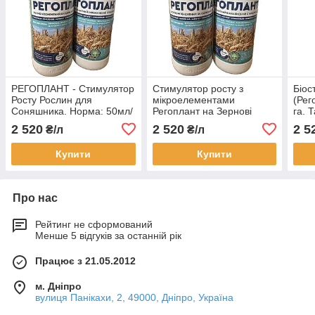
РЕГОПЛАНТ - Стимулятор
Стимулятор росту з
Біос
Росту Рослин для
мікроелементами
(Рег
Соняшника. Норма: 50мл/
Регоплант на Зернові
га. 
га. Фасовка: 1л., 5л.
50мл/га. Стимулятор
2 520
2 520
2 5
₴/л
₴/л
росту Регоплант на
Пшеницю Ячмінь
Купити
Купити
Про нас
Рейтинг не сформований
Менше 5 відгуків за останній рік
Працює з 21.05.2012
м. Дніпро
вулиця Панікахи, 2, 49000, Дніпро, Україна