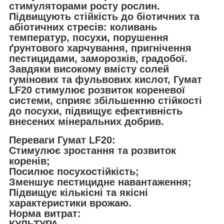
стимуляторами росту рослин.
Підвищують стійкість до біотичних та
абіотичних стресів: коливань
температур, посухи, порушення
ґрунтового харчування, пригнічення
пестицидами, заморозків, градобої.
Завдяки високому вмісту солей
гумінових та фульвових кислот, Гумат
LF20 стимулює розвиток кореневої
системи, сприяє збільшенню стійкості
до посухи, підвищує ефективність
внесених мінеральних добрив.
Переваги Гумат LF20:
Стимулює зростання та розвиток
коренів;
Посилює посухостійкість;
Зменшує пестицидне навантаження;
Підвищує кількісні та якісні
характеристики врожаю.
Норма витрат:
КУЛЬТУРА