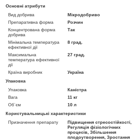
Основні атрибути
Вид добрива
Мікродобриво
Препаративна форма
Розчин
Концентрована форма
Так
добрива
Мінімальна температура
8 град.
ефективної дії
Максимальна
27 град.
температура ефективної
дії
Країна виробник
Україна
Упаковка
Упаковка
Каністра
Вага
11 кг
Об`єм
10 л
Користувальницькі характеристики
Призначення препарату
Підвищення стресостійкості,
Регуляція фізіологічних
процесів, Збільшення
плодоутворення, Зростання