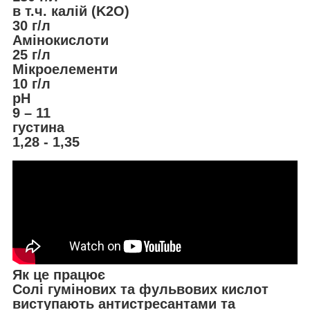
в т.ч. калій (K2O)
30 г/л
Амінокислоти
25 г/л
Мікроелементи
10 г/л
pH
9 – 11
густина
1,28 - 1,35
Як це працює
Солі гумінових та фульвових кислот
виступають антистресантами та