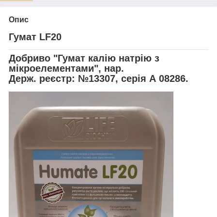
Опис
Гумат LF20
Добриво "Гумат калію натрію з
мікроелементами", нар.
Держ. реєстр: №13307, серія А 08286.