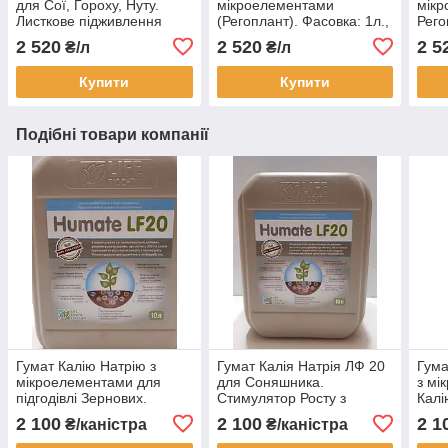
для Сої, Гороху, Нуту.
мікроелементами
мікр
Листкове підживлення
(Регоплант). Фасовка: 1л.,
Рего
Стимулятором Росту
5л. Агробіотех
Регу
2 520
2 520
2 5
₴/л
₴/л
Регоплант бобових.
Бобо
Купити
Купити
Подібні товари компанії
Гумат Калію Натрію з
Гумат Калія Натрія ЛФ 20
Гума
мікроелементами для
для Соняшника.
з мі
підгодівлі Зернових.
Стимулятор Росту з
Калі
Листкове підживлення
мікроелементами ЛФ20
норм
2 100
2 100
2 1
₴/каністра
₴/каністра
пшениці ячменю Гумат ЛФ
на Соняшник.
10л.
20.