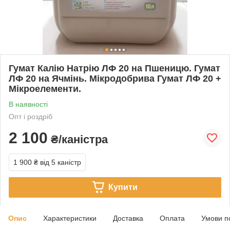
Гумат Калію Натрію ЛФ 20 на Пшеницю. Гумат
ЛФ 20 на Ячмінь. Мікродобрива Гумат ЛФ 20 +
Мікроелементи.
В наявності
Опт і роздріб
2 100
₴/каністра
1 900 ₴
від 5 каністр
Купити
Опис
Характеристики
Доставка
Оплата
Умови п