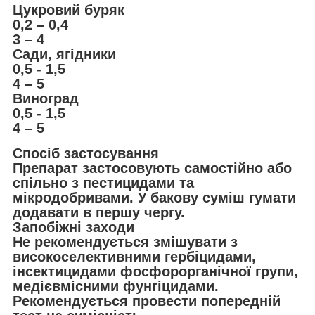
Цукровий буряк
0,2 – 0,4
3 – 4
Сади, ягідники
0,5 - 1,5
4 – 5
Виноград
0,5 - 1,5
4 – 5
Спосіб застосування
Препарат застосовують самостійно або
спільно з пестицидами та
мікродобривами. У бакову суміш гумати
додавати в першу чергу.
Запобіжні заходи
Не рекомендується змішувати з
високоселективними гербіцидами,
інсектицидами фосфорорганічної групи,
медієвмісними фунгіцидами.
Рекомендується провести попередній