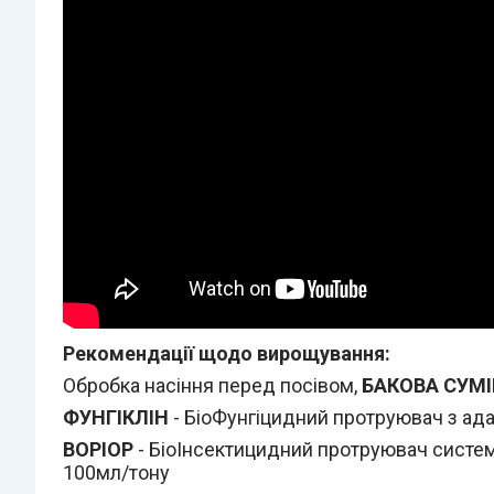
Рекомендації щодо вирощування:
Обробка насіння перед посівом,
БАКОВА СУМ
ФУНГІКЛІН
- БіоФунгіцидний протруювач з ада
ВОРІОР
- БіоІнсектицидний протруювач систем
100мл/тону