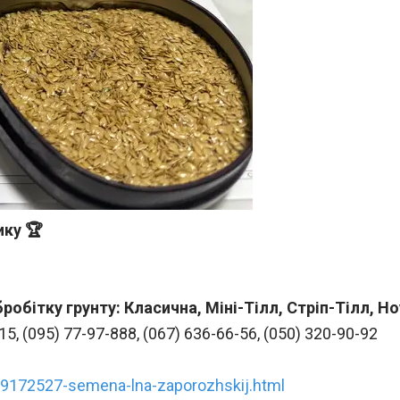
ику 🏆
обітку грунту: Класична, Міні-Тілл, Стріп-Тілл, Но
5, (095) 77-97-888, (067) 636-66-56, (050) 320-90-92
99172527-semena-lna-zaporozhskij.html