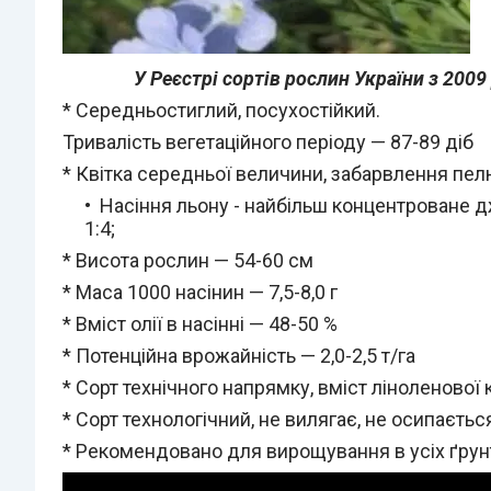
У Реєстрі сортів рослин України з 200
* Середньостиглий, посухостійкий.
Тривалість вегетаційного періоду — 87-89 діб
* Квітка середньої величини, забарвлення пелю
Насіння льону - найбільш концентроване д
1:4;
* Висота рослин — 54-60 см
* Маса 1000 насінин — 7,5-8,0 г
* Вміст олії в насінні — 48-50 %
* Потенційна врожайність — 2,0-2,5 т/га
* Сорт технічного напрямку, вміст ліноленової 
* Сорт технологічний, не вилягає, не осипаєт
* Рекомендовано для вирощування в усіх ґрун