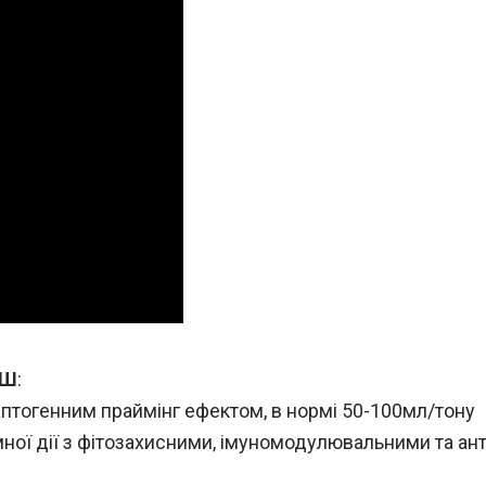
ІШ
:
птогенним праймінг ефектом, в нормі 50-100мл/тону
ної дії з фітозахисними, імуномодулювальними та ан