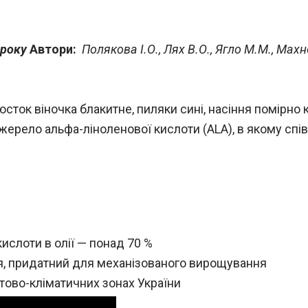
9 року
Автори:
Полякова І.О., Лях В.О., Ягло М.М., Мах
сток віночка блакитне, пиляки сині, насіння помірно 
жерело альфа-ліноленової кислоти (ALA), в якому спі
кислоти в олії — понад 70 %
ься, придатний для механізованого вирощування
тово-кліматичних зонах України