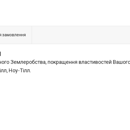
я замовлення
Й
ного Землеробства, покращення властивостей Вашого 
ілл, Ноу-Тілл.