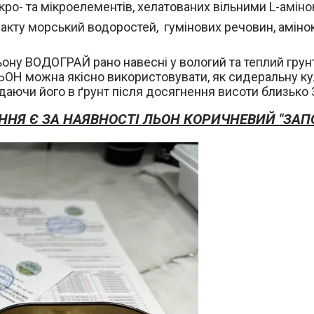
о- та мікроелементів, хелатованих вільними L-амінок
акту морський водоростей, гумінових речовин, аміно
ону ВОДОГРАЙ рано навесні у вологий та теплий грунт 
ЬОН можна якісно використовувати, як сидеральну кул
аючи його в ґрунт після досягнення висоти близько 30
ННЯ Є ЗА НАЯВНОСТІ ЛЬОН КОРИЧНЕВИЙ "ЗАП