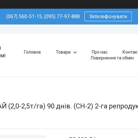
(067) 560-51-15, (095) 77-97-888
Зателефонувати
й
Головна
Товари
Про нас
Контак
ямі
Повернення та обмін
2,0-2,5т/га) 90 днів. (СН-2) 2-га репроду