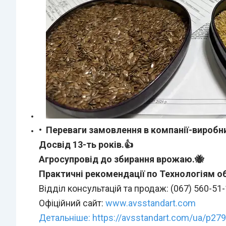
Переваги замовлення в компанії-виробн
Досвід 13-ть років.👍
Агросупровід до збирання врожаю.🐝
Практичні рекомендації по Технологіям обр
Відділ консультацій та продаж: (067) 560-51-1
Офіційний сайт:
www.avsstandart.com
Детальніше: https://avsstandart.com/ua/p27