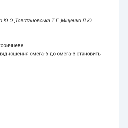
но Ю.О.,Товстановська Т.Г.,Міщенко Л.Ю.
коричневе.
ввідношення омега-6 до омега-3 становить