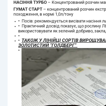
НАСІННЯ ТУРБО
– Концентрований розчин макр
ГУМАТ СТАРТ
– концентрований розчин екстр
походження, в нормі 1,0л/тону
Посів: рекомендується висівати насіння ль
Практичний досвід показує, що рослину Л
використовувати як зелений добриво, заклад
ТАКОЖ У ЛІНІЙЦІ СОРТІВ ВИРОЩУВА
ЗОЛОТИСТИЙ "ГОЛДБЕРГ"