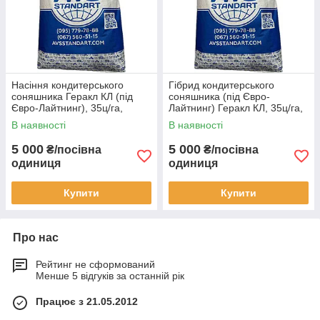
Насіння кондитерського
Гібрид кондитерського
соняшника Геракл КЛ (під
соняшника (під Євро-
Євро-Лайтнинг), 35ц/га,
Лайтнинг) Геракл КЛ, 35ц/га,
вовчок рас A-Е
вовчок рас A-Е
В наявності
В наявності
5 000
5 000
₴/посівна
₴/посівна
одиниця
одиниця
Купити
Купити
Про нас
Рейтинг не сформований
Менше 5 відгуків за останній рік
Працює з 21.05.2012