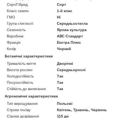
Сорт/Гібрид
Сорт
Класс семян
1-й клас
ГМО
Ні
Група стиглості
Середньостигла
Сезонність
Ярова культура
Виробник
АВС Стандарт
Фракція
Екстра Плюс
Колір
Чорний
Ботанічні характеристики
Тривалість життя
Дворічні
Висота рослин
Середньорослі
Холодостійкість
Так
Посухостійкість
Так
Стійкість до вилягання
Так
Агрономічні характеристики
Тип вирощування
Польові
Строки посіву
Квітень, Травень, Червень
Строки дозрівання
115 дн