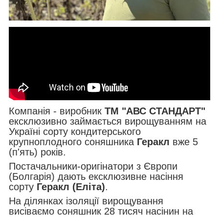
Компанія - виробник
ТМ "АВС СТАНДАРТ"
ексклюзивно займається вирощуванням на
Україні сорту кондитерського
крупноплодного соняшника
Геракл
вже 5
(п'ять) років.
Постачальники-оригінатори з Європи
(Болгарія) дають ексклюзивне насіння
сорту
Геракл
(Еліта)
.
На ділянках ізоляції вирощування
висіваємо соняшник 28 тисяч насінин на