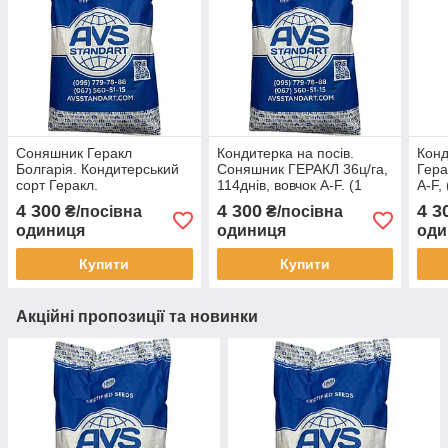
Соняшник Геракл
Кондитерка на посів.
Конд
Болгарія. Кондитерський
Соняшник ГЕРАКЛ 36ц/га,
Гера
сорт Геракл.
114днів, вовчок A-F. (1
A-F,
Великоплідний соняшник
репр-ція)
репр
4 300
4 300
4 3
₴/посівна
₴/посівна
Геракл
одиниця
одиниця
оди
Купити
Купити
Акційні пропозиції та новинки