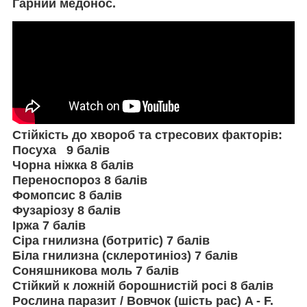
Гарний медонос.
Стійкість до хвороб та стресових факторів:
Посуха 9 балів
Чорна ніжка 8 балів
Переноспороз 8 балів
Фомопсис 8 балів
Фузаріозу 8 балів
Іржа 7 балів
Сіра гнилизна (ботритіс) 7 балів
Біла гнилизна (склеротиніоз) 7 балів
Соняшникова моль 7 балів
Стійкий к ложній борошнистій росі 8 балів
Рослина паразит / Вовчок (шість рас) A - F.