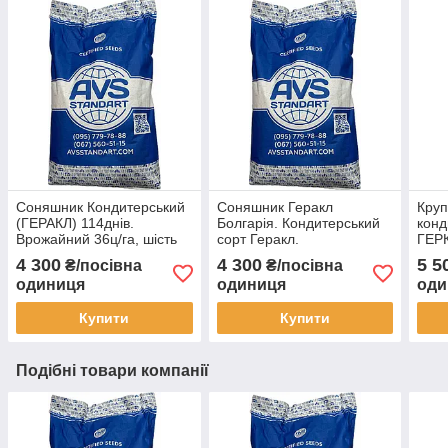
Соняшник Кондитерський
Соняшник Геракл
Кру
(ГЕРАКЛ) 114днів.
Болгарія. Кондитерський
конд
Врожайний 36ц/га, шість
сорт Геракл.
ГЕРК
рас вовчка A-F. (1-ша
Великоплідний соняшник
рас 
4 300
4 300
5 5
₴/посівна
₴/посівна
репродукція)
Геракл
одиниця
одиниця
оди
Купити
Купити
Подібні товари компанії