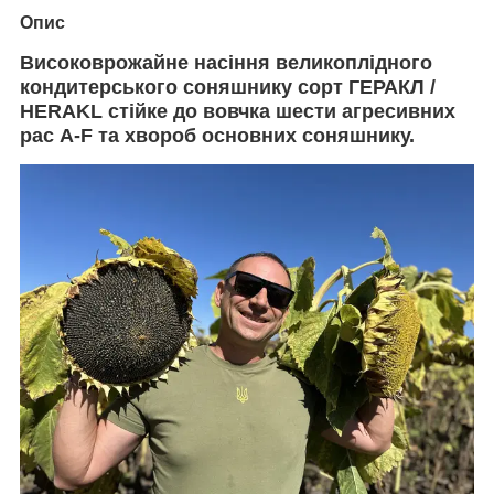
Опис
Високоврожайне насіння великоплідного
кондитерського соняшнику сорт ГЕРАКЛ /
HERAKL стійке до вовчка шести агресивних
рас A-F та хвороб основних соняшнику.