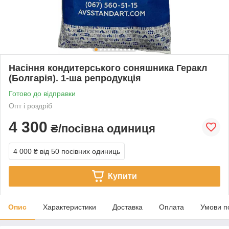
Насіння кондитерського соняшника Геракл
(Болгарія). 1-ша репродукція
Готово до відправки
Опт і роздріб
4 300
₴/посівна одиниця
4 000 ₴
від 50 посівних одиниць
Купити
Опис
Характеристики
Доставка
Оплата
Умови п