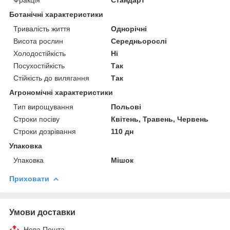
Ботанічні характеристики
Тривалість життя
Однорічні
Висота рослин
Середньорослі
Холодостійкість
Ні
Посухостійкість
Так
Стійкість до вилягання
Так
Агрономічні характеристики
Тип вирощування
Польові
Строки посіву
Квітень, Травень, Червень
Строки дозрівання
110 дн
Упаковка
Упаковка
Мішок
Приховати
Умови доставки
Нова Пошта