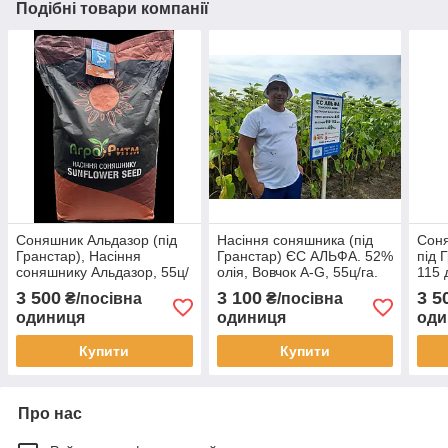
Подібні товари компанії
Соняшник Альдазор (під
Насіння соняшника (під
Сон
Гранстар), Насіння
Гранстар) ЄС АЛЬФА. 52%
під 
соняшнику Альдазор, 55ц/
олія, Вовчок A-G, 55ц/га.
115 
га, вовчок A-G. Стандарт
Стандарт
G.
3 500
3 100
3 5
₴/посівна
₴/посівна
одиниця
одиниця
оди
Купити
Купити
Про нас