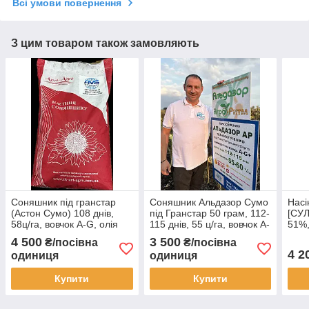
Всі умови повернення
З цим товаром також замовляють
Соняшник під гранстар
Соняшник Альдазор Сумо
Насі
(Астон Сумо) 108 днів,
під Гранстар 50 грам, 112-
[СУЛ
58ц/га, вовчок A-G, олія
115 днів, 55 ц/га, вовчок A-
51%,
55%. Стандарт
G.
Соня
4 500
3 500
₴/посівна
₴/посівна
Екст
4 2
одиниця
одиниця
Купити
Купити