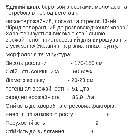
Єдиний шлях боротьби з осотами, молочаєм та
нетребою в період вегетації.
Високоврожайний, посухо та стресостійкий
гібрид толерантний до розповсюджених хвороб.
Характеризується високою стабільною
врожайністю, пристосований для вирощування
в усіх зонах України і на різних типах ґрунту.
Морфологія та структура:
Висота рослини - 170-180 см
Олійність соняшника - 50-52%
Діаметр кошику - 20-23 см
потенціал врожайності - 51 ц/га
середня врожайність - 36,9 ц/га
Стійкість до хвороб та стресових факторів:
Енергія початкового росту 9
Посухостійкість 9
Стійкість до вилягання 8