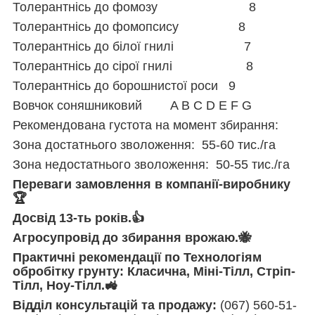
Толерантнісь до фомозу 8
Толерантнісь до фомопсису 8
Толерантнісь до білої гнилі 7
Толерантнісь до сірої гнилі 8
Толерантнісь до борошнистої роси 9
Вовчок соняшниковий A B C D Е F G
Рекомендована густота на момент збирання:
Зона достатнього зволоження: 55-60 тис./га
Зона недостатнього зволоження: 50-55 тис./га
Переваги замовлення в компанії-виробнику
🏆
Досвід 13-ть років.👍
Агросупровід до збирання врожаю.🐝
Практичні рекомендації по Технологіям
обробітку грунту: Класична, Міні-Тілл, Стріп-
Тілл, Ноу-Тілл.🚜
Відділ консультацій та продажу:
(067) 560-51-