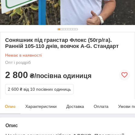
Соняшник під гранстар Флокс (50гр/га).
Ранній 105-110 днів, вовчок A-G. Стандарт
Немає в наявності
Опт і роздріб
2 800
₴/посівна одиниця
2 600 ₴
від 10 посівних одиниць
Опис
Характеристики
Доставка
Оплата
Умови п
Опис