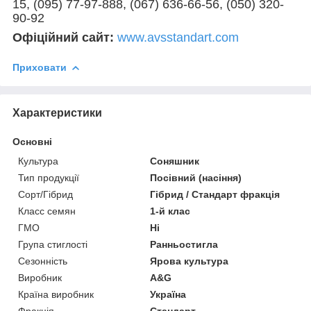
15, (095) 77-97-888, (067) 636-66-56, (050) 320-
90-92
Офіційний сайт:
www.avsstandart.com
Приховати
Характеристики
Основні
Культура
Соняшник
Тип продукції
Посівний (насіння)
Сорт/Гібрид
Гібрид / Стандарт фракція
Класс семян
1-й клас
ГМО
Ні
Група стиглості
Ранньостигла
Сезонність
Ярова культура
Виробник
A&G
Країна виробник
Україна
Фракція
Стандарт