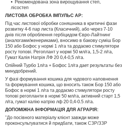
Рекомендована зона вирощування степ,
лісостеп
ЛИСТОВА ОБРОБКА ІМПУЛЬС АР:
Під час листової обробки соняшника в критичні фази
розвитку 4-6 пар листа (Класичний), або через 7-10
днів після оброблення гербіцидом Євро-Лайтнинг
(аналогами/женериками), вносимо в бакову суміш Бор
150 або Бофос у нормі 1 л/га та додаємо стимулятори
росту топові. Регоплант у нормі 50 мл/га, 1,5-2 л/га,
Гумат Калія Натрія ЛФ 20 0,4-0,5 л/га.
Олійний Турбо 1л/га + Бофос 1л/га дает результаты без
минудобрений.
У фазі формування кошика для чудового наповнення
та формування кошика, що вносить також Бор 150 або
Бофос в нормі 1 л/га та додаємо стимулятори росту
топові регопланти в нормі 50 мл/га, активний старт 1,5
л/га, гумат калію натрію лф 20 0,4-0.5 л/га.
ДОПОМІЖНА ІНФОРМАЦІЯ ДЛЯ АГРАРІЯ:
"До посівного матеріалу клієнт завжди може
проконсультуватися й придбати, також СЗР/ЗЗР