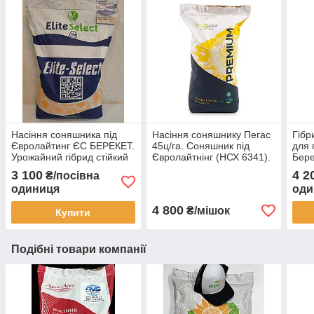
Насіння соняшника під
Насіння соняшнику Пегас
Гібр
Євролайтинг ЄС БЕРЕКЕТ.
45ц/га. Соняшник під
для 
Урожайний гібрид стійкий
Євролайтнінг (НСХ 6341).
Бере
до засуха ЄС БЕРЕКЕТ.
Преміум. ТМ "Євросем"
насі
3 100
4 2
₴/посівна
Стандарт
зара
одиниця
оди
4 800
₴/мішок
Купити
Подібні товари компанії