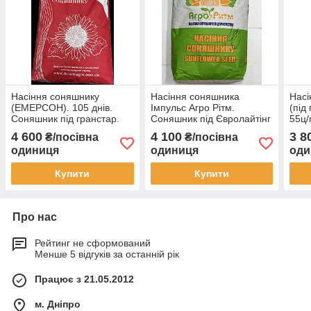
Насіння соняшнику
Насіння соняшника
Насі
(ЕМЕРСОН). 105 днів.
Імпульс Агро Рітм.
(під
Соняшник під гранстар.
Соняшник під Євролайтінг
55ц/
60ц/га. Стандарт
Імпульс 47 ц/га. Гібрид
Ста
4 600
4 100
3 8
₴/посівна
₴/посівна
Імпульс Екстра
одиниця
одиниця
оди
Купити
Купити
Про нас
Рейтинг не сформований
Менше 5 відгуків за останній рік
Працює з 21.05.2012
м. Дніпро