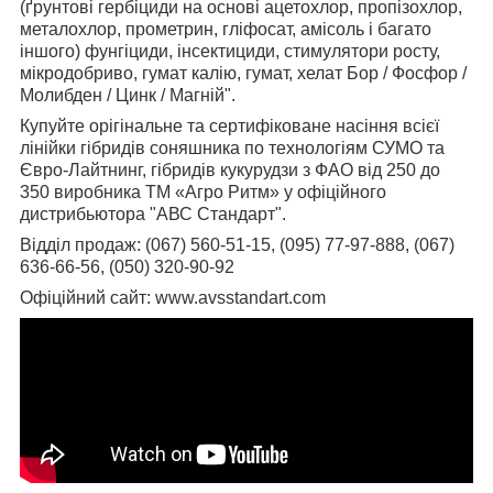
(ґрунтові гербіциди на основі ацетохлор, пропізохлор,
металохлор, прометрин, гліфосат, амісоль і багато
іншого) фунгіциди, інсектициди, стимулятори росту,
мікродобриво, гумат калію, гумат, хелат Бор / Фосфор /
Молибден / Цинк / Магній".
Купуйте орігінальне та сертифіковане насіння всієї
лінійки гібридів соняшника по технологіям СУМО та
Євро-Лайтнинг, гібридів кукурудзи з ФАО від 250 до
350 виробника ТМ «Агро Ритм» у офіційного
дистрибьютора "АВС Стандарт".
Відділ продаж: (067) 560-51-15, (095) 77-97-888, (067)
636-66-56, (050) 320-90-92
Офіційний сайт: www.avsstandart.com