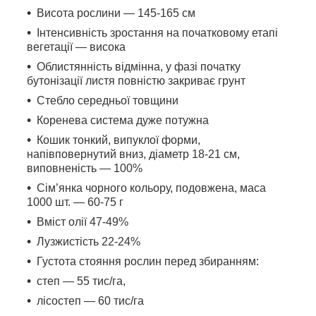
Висота рослини — 145-165 см
Інтенсивність зростання на початковому етапі
вегетації — висока
Облистянність відмінна, у фазі початку
бутонізації листя повністю закриває грунт
Стебло середньої товщини
Коренева система дуже потужна
Кошик тонкий, випуклої форми,
напівповернутий вниз, діаметр 18-21 см,
виповненість — 100%
Сім’янка чорного кольору, подовжена, маса
1000 шт. — 60-75 г
Вміст олії 47-49%
Лузжистість 22-24%
Густота стояння рослин перед збиранням:
степ — 55 тис/га,
лісостеп — 60 тис/га