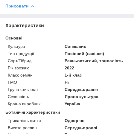
Приховати
Характеристики
Основні
Культура
Соняшник
Тип продукції
Посівний (насіння)
Сорт/Гібрид
Ранньостиглий, тривалість
Рік врожаю
2022
Класс семян
1-й клас
ГМО
Ні
Група стиглості
Середньорання
Сезонність
Ярова культура
Країна виробник
Україна
Ботанічні характеристики
Тривалість життя
Однорічні
Висота рослин
Середньорослі