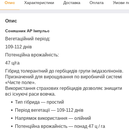
Опис
Характеристики
Доставка
Оплата
Умови п
Опис
Соняшник АР Імпульс
Вегетаційний період:
109-112 днів
Потенційна врожайність:
47 ц/га
Гібрид толерантний до гербіцидів групи імідазолінонів.
Призначений для вирощування по виробничій системі
«Чисте поле».
Використання страхових гербіцидів дозволяє знищити
всі існуючі раси вовчка.
Тип гібрида — простий
Період вегетації — 109-112 днів
Напрямок використання — олійний
Потенційна врожайність — понад 47 ц / га