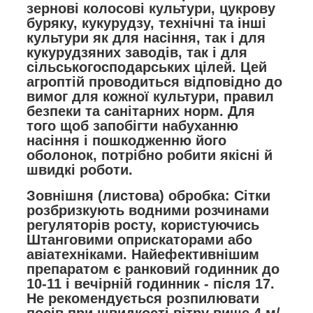
зернові колосові культури, цукрову
буряку, кукурудзу, технічні та інші
культури як для насіння, так і для
кукурудзяних заводів, так і для
сільськогосподарських цілей. Цей
агроптій проводиться відповідно до
вимог для кожної культури, правил
безпеки та санітарних норм. Для
того щоб запобігти набуханню
насіння і пошкодженню його
оболонок, потрібно робити якісні й
швидкі роботи.
Зовнішня (листова) обробка:
Сітки
розбризкують водними розчинами
регуляторів росту, користуючись
Штанговими оприскаторами або
авіатехніками. Найефективнішим
препаратом є ранковий годинник до
10-11 і вечірній годинник - після 17.
Не рекомендується розпилювати
посів при швидкості вітру вище 4 м/