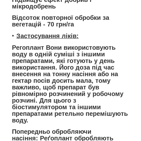
мікродобрень
Відсоток повторної обробки за
вегетацій - 70 грн/га
Застосування ліків:
Регоплант
Вони використовують
воду в одній суміші з іншими
препаратами, які готують у день
використання. Його доза під час
внесення на тонну насіння або на
гектар посів досить мала, тому
важливо, щоб препарат був
рівномірно розчинений у робочому
розчині. Для цього з
біостимулятором та іншими
препаратами ретельно перемішують
воду.
Попередньо обробляючи
насіння:
Реґоплант обробляють