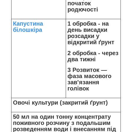
початок
родючості
Капустина
1 обробка - на
білошкіра
день висадки
розсадки у
відкритий ґрунт
2 обробка - через
два тижні
3 Розвиток —
фаза масового
зав’язання
голівок
Овочі культури (закритий ґрунт)
50 мл на один тонну концентрату
поживного розчину з подальшим
розведенням води і внесанням під