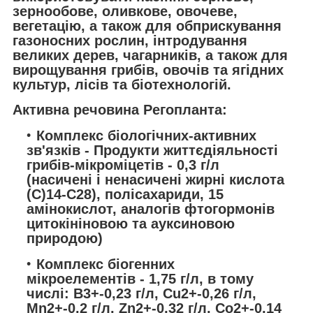
зернообове, оливкове, овочеве,
вегетацію, а також для обприскування
газоносних рослин, інтродування
великих дерев, чагарників, а також для
вирощування грибів, овочів та ягідних
культур, лісів та біотехнологій.
Активна речовина Регопланта:
Комплекс біологічних-активних
зв'язків
- Продукти життєдіяльності
грибів-мікроміцетів - 0,3 г/л
(насичені і ненасичені жирні кислота
(С)
14
-С
28
), полісахариди, 15
амінокислот, аналогів фтогормонів
цитокініновою та ауксиновою
природою)
Комплекс біогенних
мікроелементів
- 1,75 г/л, в тому
числі: B
3+
-0,23 г/л, Cu
2+
-0,26 г/л,
Mn
2+
-0,2 г/л, Zn
2+
-0,32 г/л, Co
2+
-0,14