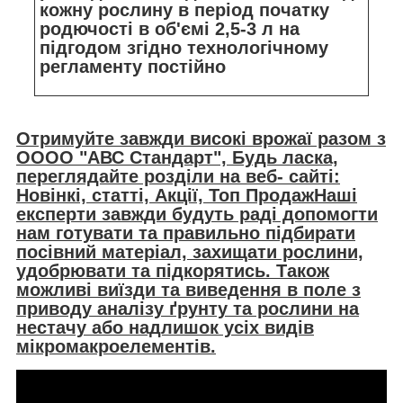
кожну рослину в період початку
родючості в об'ємі 2,5-3 л на
підгодом згідно технологічному
регламенту постійно
Отримуйте завжди високі врожаї разом з
ОООО "АВС Стандарт",
Будь ласка,
переглядайте розділи на веб- сайті:
Новінкі, статті, Акції, Топ Продаж
Наші
експерти завжди будуть раді допомогти
нам готувати та правильно підбирати
посівний матеріал, захищати рослини,
удобрювати та підкорятись. Також
можливі виїзди та виведення в поле з
приводу аналізу ґрунту та рослини на
нестачу або надлишок усіх видів
мікромакроелементів.