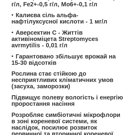
г/л, Fe
2+
-0,5 г/л, Mo
6+
-0,1 г/л
Калиєва сіль альфа-
нафтілуксусної кислоти
- 1 мг/л
Аверсектин С
- Життів
активіноміцета Streptomyces
avrmytilis - 0,01 г/л
Гарантовано збільшує врожай на
15-30 відсотків
Рослина стає стійкою до
несприятливих кліматичних умов
(засуха, заморозки)
Підвищує полеву вологість і енергію
проростання насіння
Розробляє симбіотичні мікрофлори
в зоні кореневої системи, як
наслідок, посилює розвиток
первинної та вторинної кореневої