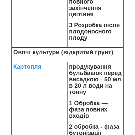
повного
закінчення
цвітіння
3 Розробка після
плодоносного
плоду
Овочі культури (відкритий ґрунт)
Картопля
продукування
бульбашок перед
висадкою - 50 мл
в 20 л води на
тонну
1 Обробка —
фаза повних
входів
2 обробка - фаза
бутонізації