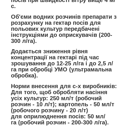
с.
Об'єми водних розчинів препарати з
розрахунку на гектар посів для
польових культур передбачені
інструкціями до оприскувачів (200-
300 л/га).
Додається зниження рівня
концентрації на гектарі під час
зрошування до 12-25 л/га і до 2,5 л/
га при обробці УМО (ультрамальна
обробка).
Норми внесення для с-х виробників:
Для того, щоб обробляти насіння
усіх культур:
250 мл/т
(робочий
розчин -
10 л/т
); картопель - 50 мл/т
(робочого розчину - 20 л/т)
для оприлюднення посів:
50 мл/
га
(робочий розчин -
200-300 л/га
).