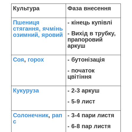
Культура
Фаза внесення
Пшениця
- кінець купівлі
стягання,
ячмінь
- Вихід в трубку,
озимний, яровий
прапоровий
аркуш
Соя
,
горох
- бутонізація
- початок
цвітіння
Кукуруза
- 2-3 аркуш
- 5-9 лист
Солонечник
,
рап
- 3-4 пари листя
с
- 6-8 пар листя