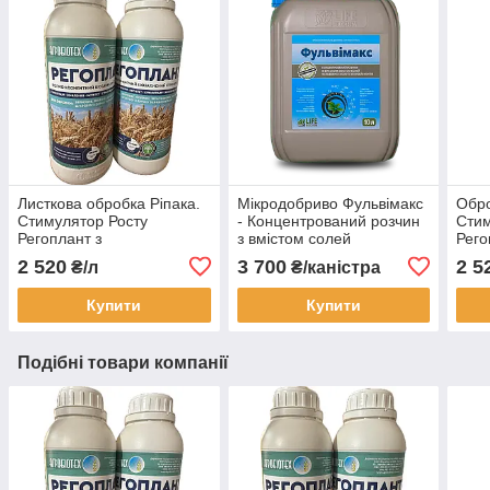
Листкова обробка Ріпака.
Мікродобриво Фульвімакс
Обр
Стимулятор Росту
- Концентрований розчин
Стим
Регоплант з
з вмістом солей
Рего
мікроелементами.
фульвових кислот 220г/л.
Рего
2 520
3 700
2 5
₴/л
₴/каністра
Регоплант на Ріпак
мік
Купити
Купити
Подібні товари компанії