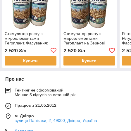
Стимулятор росту з
Стимулятор росту з
Рего
мікроелементами
мікроелементами
Регу
Регоплант. Фасування:
Регоплант на Зернові
Фасо
1л., 5л.
50мл/га. Стимулятор
2 520
2 520
2 5
₴/л
₴/л
росту Регоплант на
Пшеницю Ячмінь
Купити
Купити
Про нас
Рейтинг не сформований
Менше 5 відгуків за останній рік
Працює з 21.05.2012
м. Дніпро
вулиця Панікахи, 2, 49000, Дніпро, Україна
Контакти