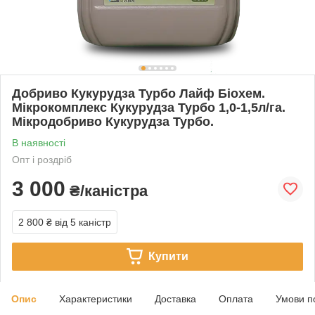
Добриво Кукурудза Турбо Лайф Біохем.
Мікрокомплекс Кукурудза Турбо 1,0-1,5л/га.
Мікродобриво Кукурудза Турбо.
В наявності
Опт і роздріб
3 000
₴/каністра
2 800 ₴
від 5 каністр
Купити
Опис
Характеристики
Доставка
Оплата
Умови п