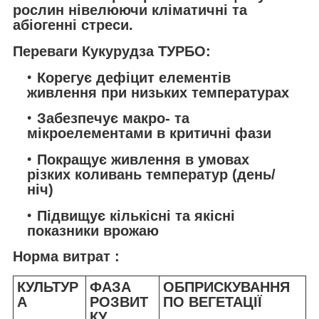
рослин нівелюючи кліматичні та
абіогенні стреси.
Переваги Кукурудза ТУРБО:
Корегує дефіцит елементів
живлення при низьких температурах
Забезпечує макро- та
мікроелементами в критичні фази
Покращує живлення в умовах
різких коливань температур (день/
ніч)
Підвищує кількісні та якісні
показники врожаю
Норма витрат :
КУЛЬТУР
ФАЗА
ОБПРИСКУВАННЯ
А
РОЗВИТ
ПО ВЕГЕТАЦІЇ
КУ