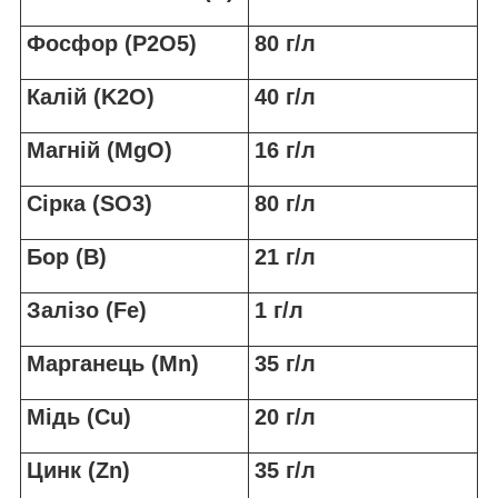
Фосфор (P
2
O
5
)
80 г/л
Калій (K
2
O)
40 г/л
Магній (MgO)
16 г/л
Сірка (SO
3
)
80 г/л
Бор (В)
21 г/л
Залізо (Fe)
1 г/л
Марганець (Mn)
35 г/л
Мідь (Cu)
20 г/л
Цинк (Zn)
35 г/л