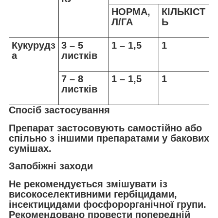
НОРМА,
КІЛЬКІСТ
Л/ГА
Ь
Кукурудз
3 – 5
1 – 1,5
1
а
листків
7 – 8
1 – 1,5
1
листків
Спосіб застосування
Препарат застосовують самостійно або
спільно з іншими препаратами у бакових
сумішах.
Запобіжні заходи
Не рекомендується змішувати із
високоселективними гербіцидами,
інсектицидами фосфорорганічної групи.
Рекомендовано провести попередній