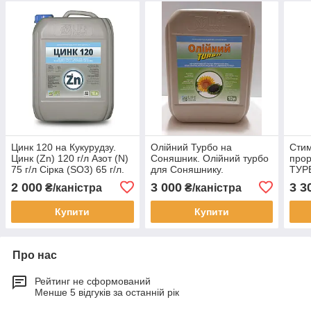
Цинк 120 на Кукурудзу.
Олійний Турбо на
Стим
Цинк (Zn) 120 г/л Азот (N)
Соняшник. Олійний турбо
про
75 г/л Сірка (SO3) 65 г/л.
для Соняшнику.
ТУР
Норма 1л/га. Тара 10л.
Мікродобриво для
насі
2 000
3 000
3 3
₴/каністра
₴/каністра
Соняшника. Норма 1,0 л/
НАС
га
тонн
Купити
Купити
Про нас
Рейтинг не сформований
Менше 5 відгуків за останній рік