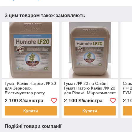
З цим товаром також замовляють
Гумат Калію Натрію ЛФ 20
Гумат ЛФ 20 на Олійні.
Стим
для Зернових.
Гумат Натрію Калію ЛФ 20
ЛФ 
Біостимулятор росту
для Ріпака. Мікрокомплекс
ГУМ
ГУМАТ ЛФ 20 з
Гумат ЛФ 20 з
ЛФ20
2 100
2 100
2 1
₴/каністра
₴/каністра
мікроелементами. Тара
мікроелементами.
10л.
Купити
Купити
Подібні товари компанії