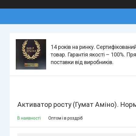
14 років на ринку. Сертифіковани
товар. Гарантія якості – 100%. Пр
поставки від виробників.
Активатор росту (Гумат Аміно). Норма
В наявності
Оптом і в роздріб