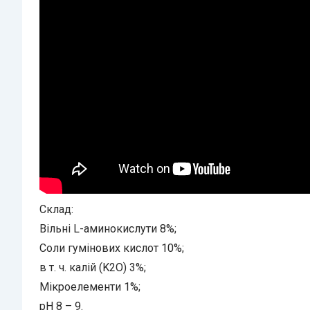
Склад:
Вільні L-аминокислути 8%;
Соли гумiнових кислот 10%;
в т. ч. калій (K2O) 3%;
Мікроелементи 1%;
pH 8 – 9.