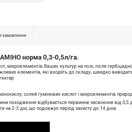
я замовлення
АМІНО норма 0,3-0,5л/га.
т, мікроелементів Ваших культур на полі, після гербіцидн
ажливих елементів, які входять до складу, швидко виводить 
 гектар.
мінокислу, солей гумінових кислот і мікроелементів приро
ини походження відбувається первинне засвоєння від 0,5 
 на 2-3 дні, що подовжує період захисту до 14 днів.