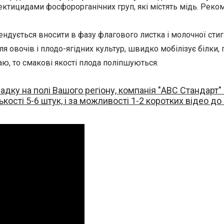
ктицидами фосфорорганічних груп, які містять мідь. Рекоме
ндується вносити в фазу флагового листка і молочної стигл
я овочів і плодо-ягідних культур, швидко мобілізує білки, 
ю, то смакові якості плода поліпшуються.
дку на полі Вашого регіону, компанія "АВС Стандарт" п
лькості 5-6 штук, і за можливості 1-2 коротких відео до