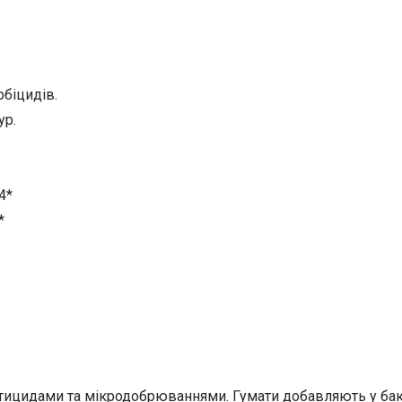
біцидів.
ур.
 4*
*
тицидами та мікродобрюваннями. Гумати добавляють у бак