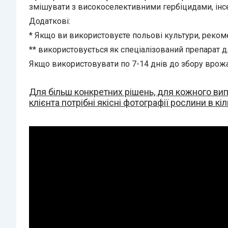
змішувати з високоселективними гербіцидами, інсе
Додаткові:
* Якщо ви використовуєте польові культури, рекоме
** використовується як спеціалізований препарат дл
Якщо використовувати по 7-14 днів до збору врожа
Для більш конкретних рішень, для кожного випа
клієнта потрібні якісні фотографії рослини в кі