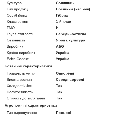
Культура
Соняшник
Тип продукції
Посівний (насіння)
Сорт/Гібрид
Гібрид
Класс семян
1-й клас
ГМО
Ні
Група стиглості
Середньостигла
Сезонність
Ярова культура
Виробник
A&G
Країна виробник
Україна
Еліта Селект
Україна
Ботанічні характеристики
Тривалість життя
Однорічні
Висота рослин
Середньорослі
Холодостійкість
Так
Посухостійкість
Так
Стійкість до вилягання
Так
Агрономічні характеристики
Тип вирощування
Польові