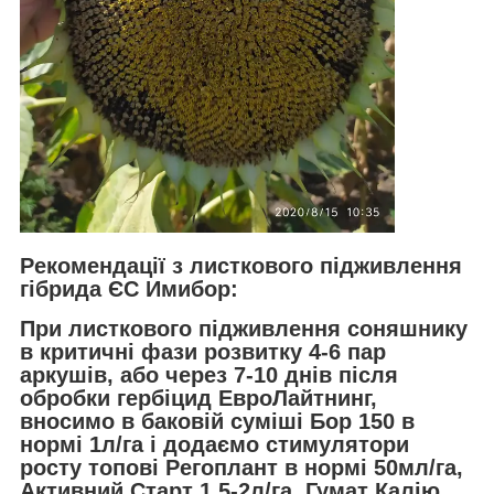
Рекомендації з листкового підживлення
гібрида ЄС Имибор:
При листкового підживлення соняшнику
в критичні фази розвитку 4-6 пар
аркушів, або через 7-10 днів після
обробки гербіцид ЕвроЛайтнинг,
вносимо в баковій суміші Бор 150 в
нормі 1л/га і додаємо стимулятори
росту топові Регоплант в нормі 50мл/га,
Активний Старт 1,5-2л/га, Гумат Калію