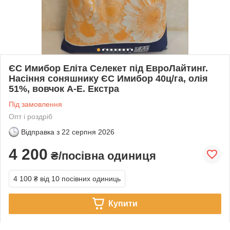
ЄС Имибор Еліта Селекет під ЕвроЛайтинг.
Насіння соняшнику ЄС Имибор 40ц/га, олія
51%, вовчок А-Е. Екстра
Під замовлення
Опт і роздріб
Відправка з
22 серпня 2026
4 200
₴/посівна одиниця
4 100 ₴
від 10 посівних одиниць
Купити