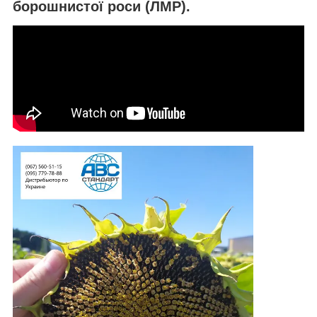
борошнистої роси (ЛМР).