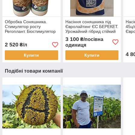
Обробка Соняшника.
Насіння соняшника під
Насі
Стимулятор росту
Євролайтинг ЄС БЕРЕКЕТ.
45ц/
Регоплант. Біостимулятор
Урожайний гібрид стійкий
Євро
Регоплант з
до засуха ЄС БЕРЕКЕТ.
Прем
3 100
₴/посівна
мікроелементами
Стандарт
2 520
₴/л
одиниця
4 8
Купити
Купити
Подібні товари компанії