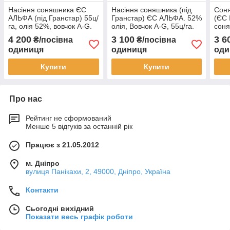
Насіння соняшника ЄС
Насіння соняшника (під
Соня
АЛЬФА (під Гранстар) 55ц/
Гранстар) ЄС АЛЬФА. 52%
(ЄС 
га, олія 52%, вовчок A-G.
олія, Вовчок A-G, 55ц/га.
соня
Екстра
Стандарт
Селе
4 200
3 100
3 6
₴/посівна
₴/посівна
Ста
одиниця
одиниця
оди
Купити
Купити
Про нас
Рейтинг не сформований
Менше 5 відгуків за останній рік
Працює з 21.05.2012
м. Дніпро
вулиця Панікахи, 2, 49000, Дніпро, Україна
Контакти
Сьогодні вихідний
Показати весь графік роботи