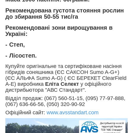
Рекомендована густота стояння рослин
до збирання 50-55 тис/га
Рекомендовані зони вирощування в
Україні:
- Степ,
- Лісостеп.
Купуйте оригінальне та сертифіковане насіння
гібридів соняшника (ЄС САКСОН Sumo A-G+)
(ЄС АЛЬФА Sumo A-G) ( ЄС БЕРЕКЕТ ClearField
A-E) виробника
Еліта Селект
у офіційного
дистрибьютора "АВС Стандарт".
Відділ продаж: (067) 560-51-15, (095) 77-97-888,
(067) 636-66-56, (050) 320-90-92
Офіційний сайт:
www.avsstandart.com