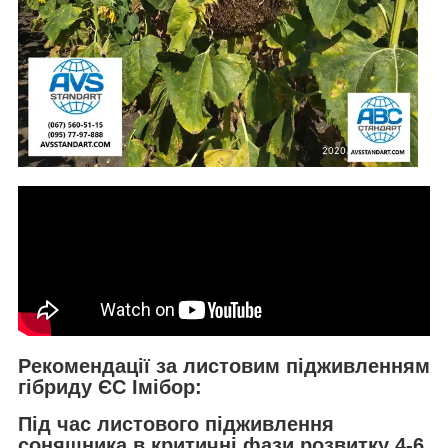
Рекомендації за листовим підживленням
гібриду ЄС Імібор:
Під час листового підживлення
соняшника в критичні фази розвитку 4-6