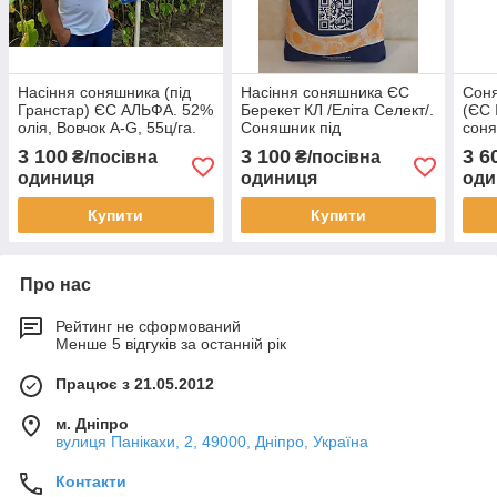
Насіння соняшника (під
Насіння соняшника ЄС
Соня
Гранстар) ЄС АЛЬФА. 52%
Берекет КЛ /Еліта Селект/.
(ЄС 
олія, Вовчок A-G, 55ц/га.
Соняшник під
соня
Стандарт
Євролайтинг (ЄС
Селе
3 100
3 100
3 6
₴/посівна
₴/посівна
Берекет). Стандарт Плюс
Ста
одиниця
одиниця
оди
Купити
Купити
Про нас
Рейтинг не сформований
Менше 5 відгуків за останній рік
Працює з 21.05.2012
м. Дніпро
вулиця Панікахи, 2, 49000, Дніпро, Україна
Контакти