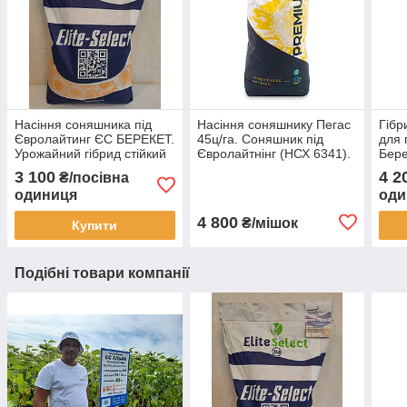
Насіння соняшника під
Насіння соняшнику Пегас
Гібр
Євролайтинг ЄС БЕРЕКЕТ.
45ц/га. Соняшник під
для 
Урожайний гібрид стійкий
Євролайтнінг (НСХ 6341).
Бере
до засуха ЄС БЕРЕКЕТ.
Преміум. ТМ "Євросем"
насі
3 100
4 2
₴/посівна
Стандарт
зара
одиниця
оди
4 800
₴/мішок
Купити
Подібні товари компанії