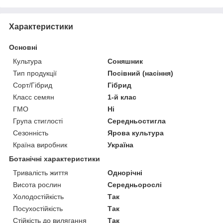
Характеристики
Основні
Культура
Соняшник
Тип продукції
Посівний (насіння)
Сорт/Гібрид
Гібрид
Класс семян
1-й клас
ГМО
Ні
Група стиглості
Середньостигла
Сезонність
Ярова культура
Країна виробник
Україна
Ботанічні характеристики
Тривалість життя
Однорічні
Висота рослин
Середньорослі
Холодостійкість
Так
Посухостійкість
Так
Стійкість до вилягання
Так