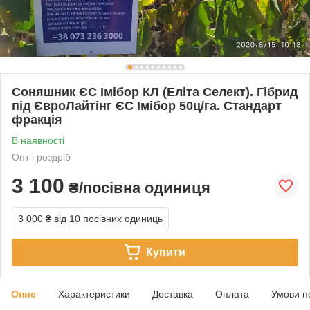
Соняшник ЄС Імібор КЛ (Еліта Селект). Гібрид
під ЄвроЛайтінг ЄС Імібор 50ц/га. Стандарт
фракція
В наявності
Опт і роздріб
3 100
₴/посівна одиниця
3 000 ₴
від 10 посівних одиниць
Купити
Опис
Характеристики
Доставка
Оплата
Умови п