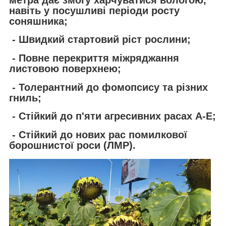
навіть у посушливі періоди росту
соняшника;
- Швидкий стартовий ріст рослини;
- Повне перекриття міжряджання
листовою поверхнею;
- Толерантний до фомопсису та різних
гниль;
- Стійкий до п'яти агресивних расах А-Е;
- Стійкий до нових рас помилкової
борошнистої роси (ЛМР).