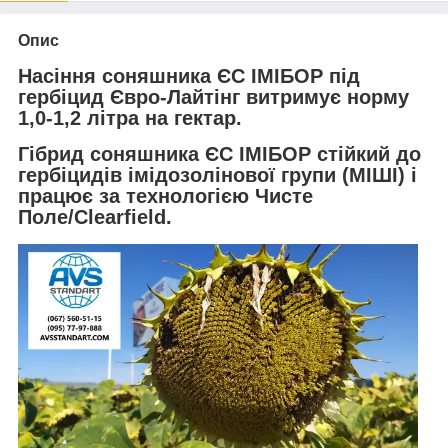
Опис
Насіння соняшника ЄС ІМІБОР під
гербіцид Євро-Лайтінг витримує норму
1,0-1,2 літра на гектар.
Гібрид соняшника ЄС ІМІБОР стійкий до
гербіцидів імідозолінової групи (МІШІ) і
працює за технологією Чисте
Поле/Clearfield.