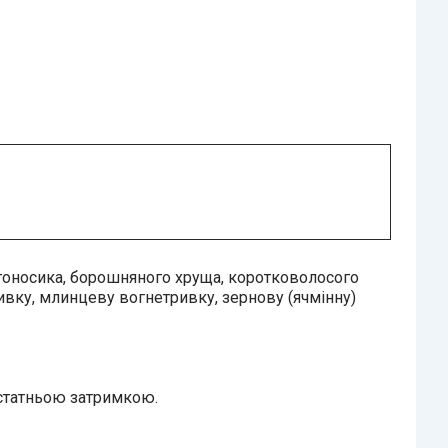
вгоносика, борошняного хруща, коротковолосого
ивку, млинцеву вогнетривку, зернову (ячмінну)
остатньою затримкою.