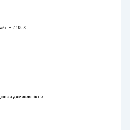
йті — 2 100 ₴
днів
за домовленістю