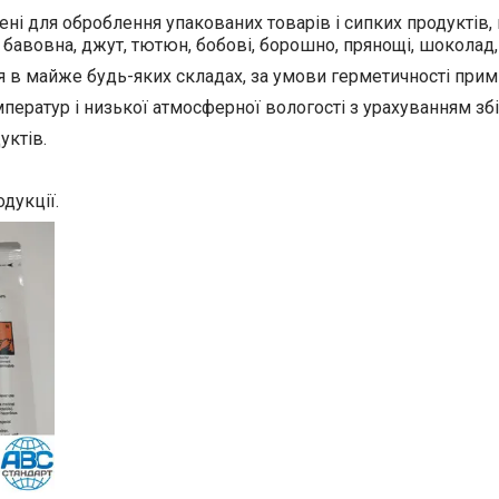
і для оброблення упакованих товарів і сипких продуктів, на
и, бавовна, джут, тютюн, бобові, борошно, прянощі, шоколад,
 в майже будь-яких складах, за умови герметичності прим
ператур і низької атмосферної вологості з урахуванням збі
уктів.
дукції.