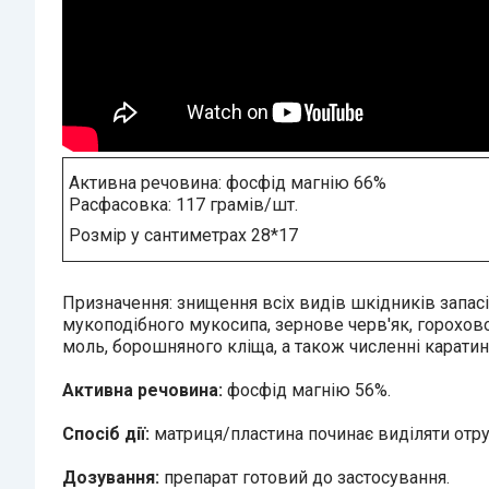
Активна речовина: фосфід магнію 66%
Расфасовка: 117 грамів/шт.
Розмір у сантиметрах 28*17
Призначення: знищення всіх видів шкідників запас
мукоподібного мукосипа, зернове черв'як, горохов
моль, борошняного кліща, а також численні каратин
Активна речовина:
фосфід магнію 56%.
Спосіб дії:
матриця/пластина починає виділяти отру
Дозування:
препарат готовий до застосування.