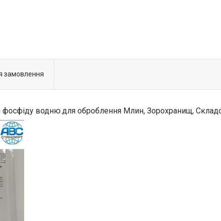
я замовлення
м фосфіду водню.для оброблення Млин, Зорохранищ, Склад