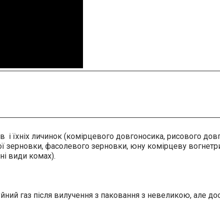
ів і їхніх личинок (комірцевого довгоносика, рисового до
ої зерновки, фасолевого зерновки, юну комірцеву вогнетр
ні види комах).
йний газ після вилучення з паковання з невеликою, але д