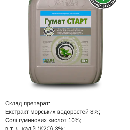
Склад препарат:
Екстракт морських водоростей 8%;
Солі гуминових кислот 10%;
в т. ч. калій (K2O) 3%;