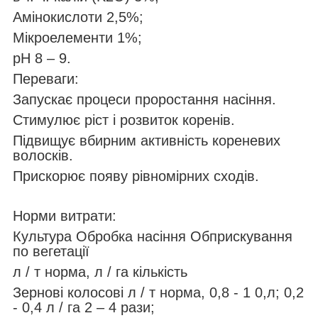
Амінокислоти 2,5%;
Мікроелементи 1%;
pH 8 – 9.
Переваги:
Запускає процеси проростання насіння.
Стимулює ріст і розвиток коренів.
Підвищує вбирним активність кореневих
волосків.
Прискорює появу рівномірних сходів.
Норми витрати:
Культура Обробка насіння Обприскування
по вегетації
л / т норма, л / га кількість
Зернові колосові л / т норма, 0,8 - 1 0,л; 0,2
- 0,4 л / га 2 – 4 рази;