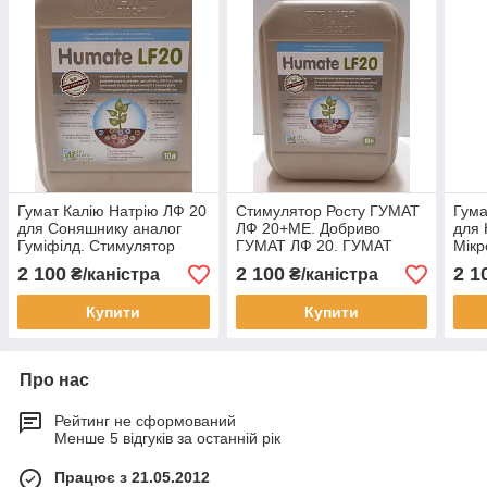
Гумат Калію Натрію ЛФ 20
Стимулятор Росту ГУМАТ
Гума
для Соняшнику аналог
ЛФ 20+МЕ. Добриво
для 
Гуміфілд. Стимулятор
ГУМАТ ЛФ 20. ГУМАТ
Мік
зросту з мікроелементами
ЛФ20 з мікроелементами.
20 з
2 100
2 100
2 1
₴/каністра
₴/каністра
Гумат ЛФ20.
живл
Купити
Купити
Про нас
Рейтинг не сформований
Менше 5 відгуків за останній рік
Працює з 21.05.2012