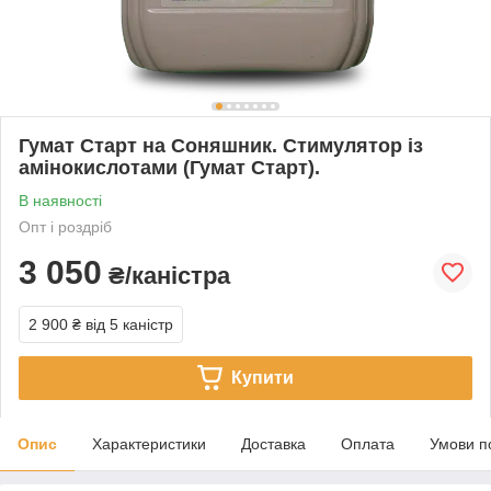
Гумат Старт на Соняшник. Стимулятор із
амінокислотами (Гумат Старт).
В наявності
Опт і роздріб
3 050
₴/каністра
2 900 ₴
від 5 каністр
Купити
Опис
Характеристики
Доставка
Оплата
Умови п