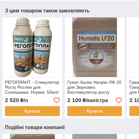
З цим товаром також замовляють
РЕГОПЛАНТ - Стимулятор
Гумат Калію Натрію ЛФ 20
Гума
Росту Рослин для
для Зернових.
Гума
Соняшника. Норма: 50мл/
Біостимулятор росту
для 
га. Фасовка: 1л., 5л.
ГУМАТ ЛФ 20 з
Гума
2 520
2 100
2 1
₴/л
₴/каністра
мікроелементами. Тара
мікр
10л.
Купити
Купити
Подібні товари компанії