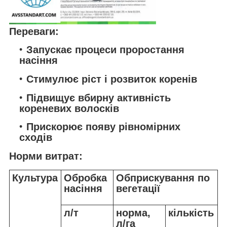
Переваги:
Запускає процеси проростання
насіння
Стимулює ріст і розвиток коренів
Підвищує вбирну активність
кореневих волосків
Прискорює появу рівномірних
сходів
Норми витрат:
Культура
Обробка
Обприскування по
насіння
вегетації
л/т
норма,
кількість
л/га