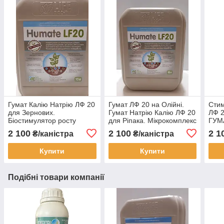
Гумат Калію Натрію ЛФ 20
Гумат ЛФ 20 на Олійні.
Стим
для Зернових.
Гумат Натрію Калію ЛФ 20
ЛФ 
Біостимулятор росту
для Ріпака. Мікрокомплекс
ГУМ
ГУМАТ ЛФ 20 з
Гумат ЛФ 20 з
ЛФ20
2 100
2 100
2 1
₴/каністра
₴/каністра
мікроелементами. Тара
мікроелементами.
10л.
Купити
Купити
Подібні товари компанії