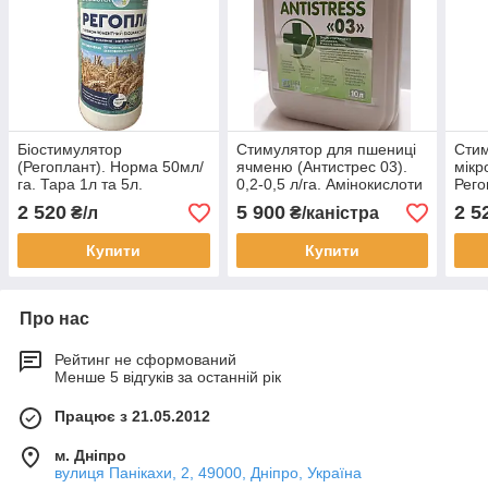
Біостимулятор
Стимулятор для пшениці
Стим
(Регоплант). Норма 50мл/
ячменю (Антистрес 03).
мік
га. Тара 1л та 5л.
0,2-0,5 л/га. Амінокислоти
Рего
на зернові (Антистрес 03)
50мл
2 520
5 900
2 5
₴/л
₴/каністра
рост
Пше
Купити
Купити
Про нас
Рейтинг не сформований
Менше 5 відгуків за останній рік
Працює з 21.05.2012
м. Дніпро
вулиця Панікахи, 2, 49000, Дніпро, Україна