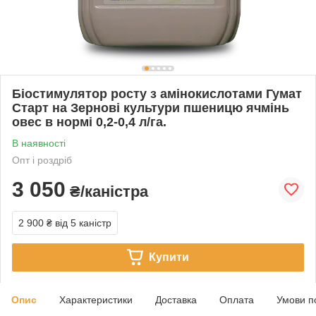
Біостимулятор росту з амінокислотами Гумат
Старт на Зернові культури пшеницю ячмінь
овес в нормі 0,2-0,4 л/га.
В наявності
Опт і роздріб
3 050
₴/каністра
2 900 ₴
від 5 каністр
Купити
Опис
Характеристики
Доставка
Оплата
Умови п