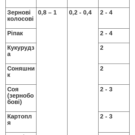
Зернові
0,8 – 1
0,2 - 0,4
2 - 4
колосові
Ріпак
2 - 4
Кукурудз
2
а
Соняшни
2
к
Соя
2 - 3
(зернобо
бові)
Картопл
2 - 3
я