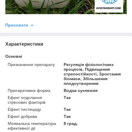
Приховати
Характеристики
Основні
Призначення препарату
Регуляція фізіологічних
процесів, Підвищення
стресостійкості, Зростання
біомаси, Збільшення
плодоутворення
Препаративна форма
Водна суспензія
Ефект подолання
Так
стресових факторів
Ефект пестициду
Так
Ефект добрива
Так
Мінімальна температура
8 град.
ефективної дії