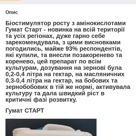
Опис
Біостимулятор росту з амінокислотами
Гумат Старт
- новинка на всій території
та усіх регіонах, дуже гарно себе
зарекомендувала, з цими висновками
погодились, майже
93
% респондентів
,
які купили, та внесли позакоренево та
коренево, цей препарат по всім
культурам, дозування на зернові була
0,2-0,4
літра на гектар, на масляничних
0,3-0,4
літра на гектар, на бобових та
зернобобових в тій же нормі, активувала
культуру та дала швидкий ріст в
критичні фазі розвитку.
Гумат СТАРТ