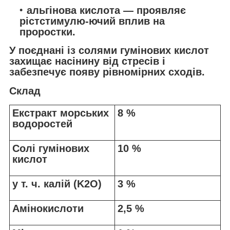
альгінова кислота
— проявляє
рістстимулю-ючий вплив на
проростки.
У поєднані із солями гумінових кислот
захищає насінину від стресів і
забезпечує появу рівномірних сходів.
Склад
Екстракт морських
8 %
водоростей
Солі гумінових
10 %
кислот
у т. ч. калій (K
2
O)
3 %
Амінокислоти
2,5 %